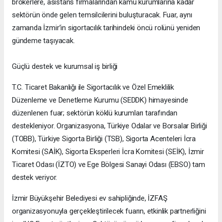
brokerlere, asistans firmalarından kamu kurumlarına kadar
sektörün önde gelen temsilcilerini buluşturacak. Fuar, aynı
zamanda İzmir’in sigortacılık tarihindeki öncü rolünü yeniden
gündeme taşıyacak.
Güçlü destek ve kurumsal iş birliği
T.C. Ticaret Bakanlığı ile Sigortacılık ve Özel Emeklilik
Düzenleme ve Denetleme Kurumu (SEDDK) himayesinde
düzenlenen fuar; sektörün köklü kurumları tarafından
destekleniyor. Organizasyona, Türkiye Odalar ve Borsalar Birliği
(TOBB), Türkiye Sigorta Birliği (TSB), Sigorta Acenteleri İcra
Komitesi (SAİK), Sigorta Eksperleri İcra Komitesi (SEİK), İzmir
Ticaret Odası (İZTO) ve Ege Bölgesi Sanayi Odası (EBSO) tam
destek veriyor.
İzmir Büyükşehir Belediyesi ev sahipliğinde, İZFAŞ
organizasyonuyla gerçekleştirilecek fuarın, etkinlik partnerliğini