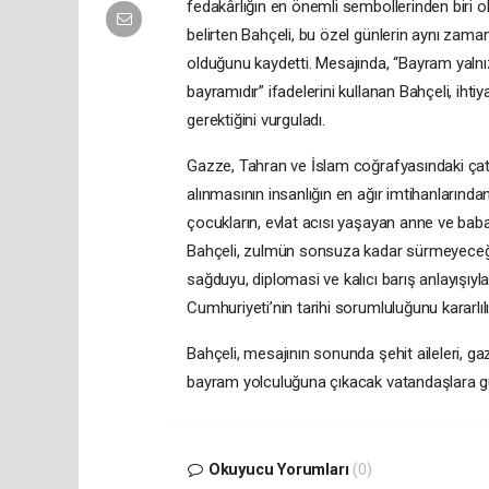
fedakârlığın en önemli sembollerinden biri o
belirten Bahçeli, bu özel günlerin aynı z
olduğunu kaydetti. Mesajında, “Bayram yalnız
bayramıdır” ifadelerini kullanan Bahçeli, ihti
gerektiğini vurguladı.
Gazze, Tahran ve İslam coğrafyasındaki çat
alınmasının insanlığın en ağır imtihanlarınd
çocukların, evlat acısı yaşayan anne ve babal
Bahçeli, zulmün sonsuza kadar sürmeyeceğine 
sağduyu, diplomasi ve kalıcı barış anlayışıy
Cumhuriyeti’nin tarihi sorumluluğunu kararlıl
Bahçeli, mesajının sonunda şehit aileleri, gaz
bayram yolculuğuna çıkacak vatandaşlara g
Okuyucu Yorumları
(0)