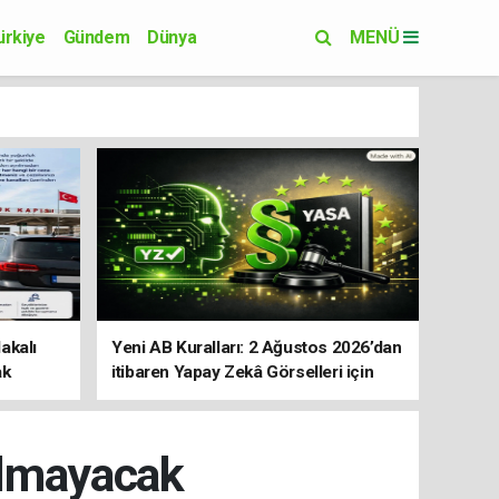
ürkiye
Gündem
Dünya
MENÜ
Yaşam
Eğitim
akalı
Yeni AB Kuralları: 2 Ağustos 2026’dan
ak
itibaren Yapay Zekâ Görselleri için
Etiket Zorunluluğu
almayacak