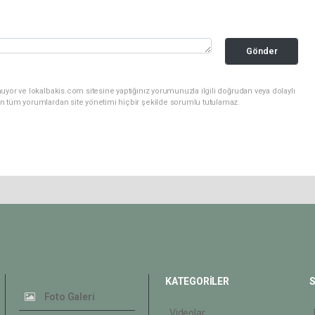
Gönder
uyor ve lokalbakis.com sitesine yaptığınız yorumunuzla ilgili doğrudan veya dolaylı
n tüm yorumlardan site yönetimi hiçbir şekilde sorumlu tutulamaz.
KATEGORİLER
S
Foto Galeri
Videolar