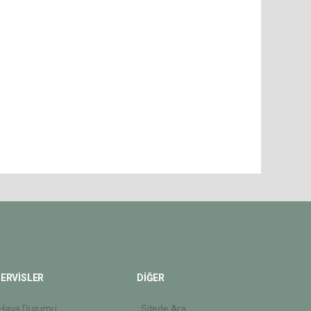
ERVİSLER
DİĞER
Hava Durumu
Sitede Ara