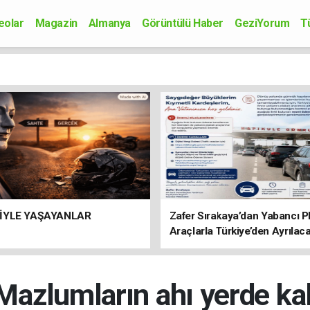
eolar
Magazin
Almanya
Görüntülü Haber
GeziYorum
T
onomi
Siyaset
Sağlık
Spor
Kültür-Sanat
Bilim-Teknoloji
İYLE YAŞAYANLAR
Zafer Sırakaya’dan Yabancı Pl
Araçlarla Türkiye’den Ayrılac
Vatandaşlara Önemli Uyarı
 Mazlumların ahı yerde k