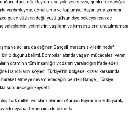
lduğunu ifade etti. Bayramların yalnızca sevinç günleri olmadığını
amanda yardımlaşma, gönül alma ve toplumsal dayanışma zamanı
ca gülen yüzlerin değil; yüzü gülsün diye bekleyenlerin de
yaç sahiplerinin, yetimlerin, yaşlıların ve kimsesizlerin unutulmaması
ışma ve acılara da değinen Bahçeli, masum sivillerin hedef
an biri olduğunu belirtti. Bombalar altında yaşam mücadelesi veren
arın dramının tüm insanlığın vicdanını yaraladığını ifade eden
inandıklarını söyledi. Türkiye’nin bölgesel krizler karşısında
la hareket etmeye devam edeceğini belirten Bahçeli, Türkiye
ıkla sürdüreceğini kaydetti.
iler, Türk milleti ve İslam âleminin Kurban Bayramı’nı kutlayarak,
üvenli seyahat temennisinde bulundu.