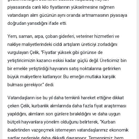
piyasasında canlı kilo fiyatlarının yükselmesine rağmen
vatandaşın alım gücünün aynı oranda artmamasının piyasaya
doğrudan yansıdığını ifade etti.
Yem, saman, arpa, çoban giderleri, veteriner hizmetleri ve
nakliye maliyetlerindeki ciddi artışların üreticiyi zorladığını
vurgulayan Çelik, “Fiyatlar yüksek gibi görünse de
yetiştiricimizin kazancı eskisi kadar güçlü değil. Üreticimiz bin
bir emekle yetiştirdiği hayvanını satış noktalarına getirirken
büyük maliyetlere katlanıyor. Bu emeğin mutlaka karşılık
bulması gerekiyor.” dedi.
Vatandaşların ise bu yıl daha temkinli hareket ettiğine dikkat
çeken Çelik, kurbanlık alımlarında daha fazla fiyat araştırması
yapıldığını, alımların son günlere bırakıldığını ve daha uygun
bütçeli hayvanlara yönelim olduğunu belirterek, “Kurban
ibadetinden vazgeçmek istemeyen vatandaşlarımız ekonomik
şartlar nedeniyle daha dikkatli davranıyor. Temennimiz; hem