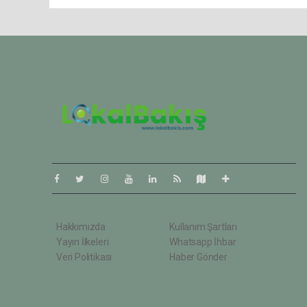
Pro-0.048
Hakkımızda
Kullanım Şartları
Yayın İlkeleri
Whatsapp İhbar
Veri Politikası
Haber Gönder