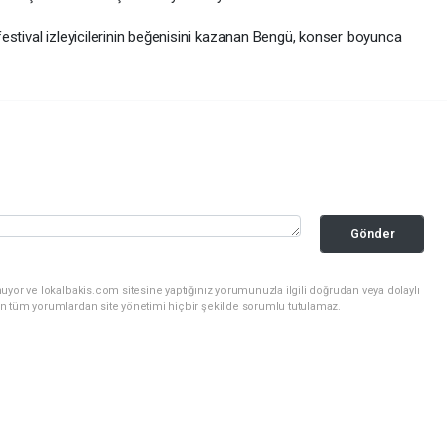
estival izleyicilerinin beğenisini kazanan Bengü, konser boyunca
Gönder
uyor ve lokalbakis.com sitesine yaptığınız yorumunuzla ilgili doğrudan veya dolaylı
n tüm yorumlardan site yönetimi hiçbir şekilde sorumlu tutulamaz.