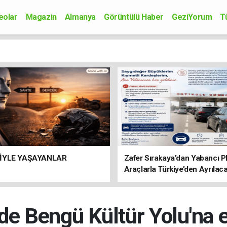
eolar
Magazin
Almanya
Görüntülü Haber
GeziYorum
T
onomi
Siyaset
Sağlık
Spor
Kültür-Sanat
Bilim-Teknoloji
İYLE YAŞAYANLAR
Zafer Sırakaya’dan Yabancı Pl
Araçlarla Türkiye’den Ayrılac
Vatandaşlara Önemli Uyarı
de Bengü Kültür Yolu'na e