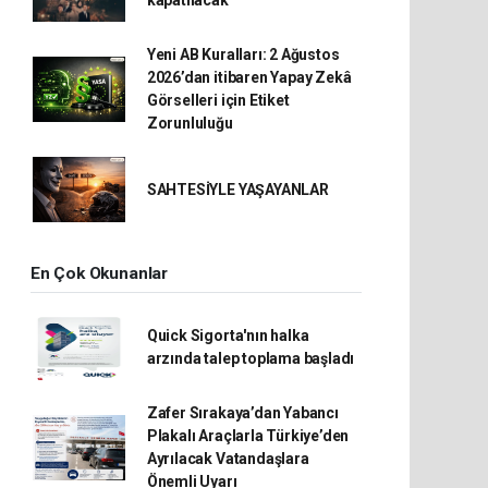
kapatılacak
Yeni AB Kuralları: 2 Ağustos
2026’dan itibaren Yapay Zekâ
Görselleri için Etiket
Zorunluluğu
SAHTESİYLE YAŞAYANLAR
En Çok Okunanlar
Quick Sigorta'nın halka
arzında talep toplama başladı
Zafer Sırakaya’dan Yabancı
Plakalı Araçlarla Türkiye’den
Ayrılacak Vatandaşlara
Önemli Uyarı