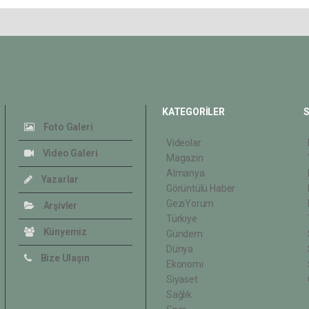
KATEGORİLER
S
Foto Galeri
Videolar
Video Galeri
Magazin
Almanya
Yazarlar
Görüntülü Haber
GeziYorum
Arşivler
Türkiye
Künyemiz
Gündem
Dünya
Bize Ulaşın
Ekonomi
Siyaset
Sağlık