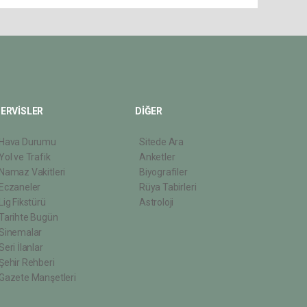
ERVİSLER
DİĞER
Hava Durumu
Sitede Ara
Yol ve Trafik
Anketler
Namaz Vakitleri
Biyografiler
Eczaneler
Rüya Tabirleri
Lig Fikstürü
Astroloji
Tarihte Bugün
Sinemalar
Seri İlanlar
Şehir Rehberi
Gazete Manşetleri