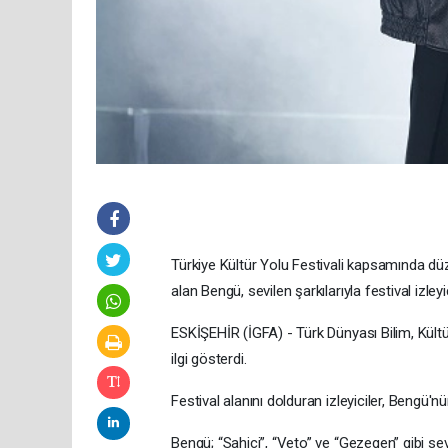
Türkiye Kültür Yolu Festivali kapsamında dü
alan Bengü, sevilen şarkılarıyla festival izley
ESKİŞEHİR (İGFA) - Türk Dünyası Bilim, Kül
ilgi gösterdi.
Festival alanını dolduran izleyiciler, Bengü'
Bengü; “Sahici”, “Veto” ve “Gezegen” gibi sevil