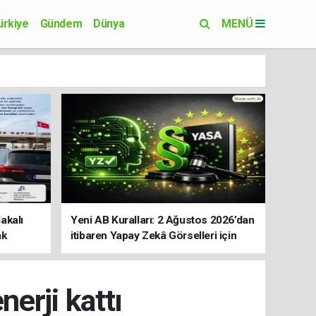
ürkiye
Gündem
Dünya
MENÜ
Yaşam
Eğitim
akalı
Yeni AB Kuralları: 2 Ağustos 2026’dan
ak
itibaren Yapay Zekâ Görselleri için
Etiket Zorunluluğu
nerji kattı