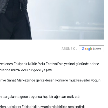
ABONE OL
zenlenen Eskişehir Kültür Yolu Festivali’nin yedinci gününde sahne
icilerine müzik dolu bir gece yaşattı.
tür ve Sanat Merkezi’nde gerçekleşen konsere müzikseverler yoğun
nün parçalarına gece boyunca hep bir ağızdan eşlik etti.
en şarkılarını Eskişehirli hayranlarıyla birlikte seslendirdi.