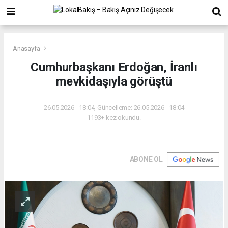
Anasayfa
Cumhurbaşkanı Erdoğan, İranlı
mevkidaşıyla görüştü
26.05.2026 - 18:04, Güncelleme: 26.05.2026 - 18:04
1193+ kez okundu.
ABONE OL