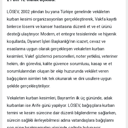
LÖSEV, 2002 yılından bu yana Türkiye genelinde vekâleten
kurban kesimi organizasyonları gerçekleştirerek, Vakfa kayıtlı
binlerce lösemi ve kanser hastasına düzenli et ve et ürünü
desteği ulaştırıyor. Modern, et entegre tesislerinde ve hijyenik
koşullarda, Diyanet İşleri Başkanlığı’nın icazet, cevaz ve
esaslarına uygun olarak gerçekleşen vekaleten kurban
kesimleri; Vakıf gözlemci personelleri, noter yetkilisi, veteriner
hekim, din görevlisi, kalite güvence sorumlusu, kasap ve et
sorumlularından oluşan bir ekip huzurunda vekâlet veren
bağışçıların isimleri tek tek okunarak ve dini usullere uygun
şekilde gerçekleştiriliyor.
Vekaleten kurban kesimleri, Bayram’ın ilk üç gününde, adak
kurbanları ise Arife günü yapılıyor. LÖSEV, bağışçılara kurban
temini ve kesim sürecine dair düzenli bilgilendirme sağlarken,
sürecin sağlıklı ilerleyebilmesi adına vatandaşlara bağışlarını
son güne bırakmamaları yönünde çağrıda bulunuyor.