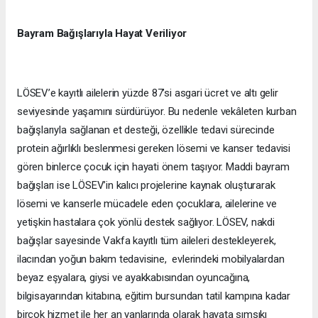
Bayram Bağışlarıyla Hayat Veriliyor
LÖSEV’e kayıtlı ailelerin yüzde 87’si asgari ücret ve altı gelir
seviyesinde yaşamını sürdürüyor. Bu nedenle vekâleten kurban
bağışlarıyla sağlanan et desteği, özellikle tedavi sürecinde
protein ağırlıklı beslenmesi gereken lösemi ve kanser tedavisi
gören binlerce çocuk için hayati önem taşıyor. Maddi bayram
bağışları ise LÖSEV’in kalıcı projelerine kaynak oluşturarak
lösemi ve kanserle mücadele eden çocuklara, ailelerine ve
yetişkin hastalara çok yönlü destek sağlıyor. LÖSEV, nakdi
bağışlar sayesinde Vakfa kayıtlı tüm aileleri destekleyerek,
ilacından yoğun bakım tedavisine, evlerindeki mobilyalardan
beyaz eşyalara, giysi ve ayakkabısından oyuncağına,
bilgisayarından kitabına, eğitim bursundan tatil kampına kadar
birçok hizmet ile her an yanlarında olarak hayata sımsıkı