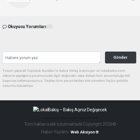
Okuyucu Yorumları
(0)
Gönder
Yorum yazarak Topluluk Kuralları’nı kabul etmiş bulunuyor ve lokalbakis.com
sitesine yaptığınız yorumunuzla ilgili doğrudan veya dolaylı tüm sorumluluğu tek
başınıza üstleniyorsunuz. Yazılan tüm yorumlardan site yönetimi hiçbir şekilde
sorumlu tutulamaz.
haber paketi
haber scripti
haber yazılımı
Tüm hakları saklı tutulmaktadır.Copyright 2026©
Haber Yazılımı:
Web Aksiyon ®