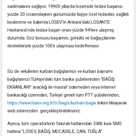
sarılmalarını sağlıyor. 1990’lı yıllarda lösemide tedavi başarısı
yüzde 20 civarındayken günümüzde kişiye özel tedaviler, sağlıklı
beslenme ve bakımla LÖSEV’in Ankara’daki LÖSANTE
Hastanesi’nde tedavi başarı oranı yüzde 94’lere ulaşmış
durumda. Söz konusu başarının, gönüllü ve bağışçılarının
destekleriyle yüzde 100’e ulaşması hedefleniyor.
Siz de vekâleten kurban bağışlarınızı ve kurban bayramı
bağışlarınızı Türkiye’deki tüm banka şubelerinden “BAĞIŞ
EKRANLARI” aracılığı ile masraf ödemeden veya internet
bankacılığı üzerinden, Türkiye geneli tüm PTT şubelerinden,
https://www.losev.org.tr/tr/bagis/kurban-bagis
linkini tıklayarak
web sitemizden gerçekleştirebilirsiniz.
Ayrıca, tüm operatörlerin faturalı hatlarından 3406 kısa SMS
hattına “LÖSEV, BAĞIŞ, MÜCADELE, CAN, TUĞLA”