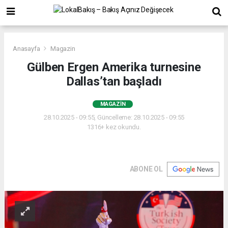
Anasayfa
Magazin
Gülben Ergen Amerika turnesine
Dallas’tan başladı
MAGAZIN
28.10.2025 - 09:55, Güncelleme: 28.10.2025 - 09:55
1316+ kez okundu.
ABONE OL