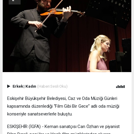
Erkek
|
Kadın
(Haberi Sesli Oku)
Eskişehir Büyükşehir Belediyesi, Caz ve Oda Müziği Günleri
kapsamında düzenlediği “Film Gibi Bir Gece” adlı oda müziği
konseriyle sanatseverlerle buluştu.
ESKİŞEHİR (İGFA) - Keman sanatçısı Can Özhan ve piyanist