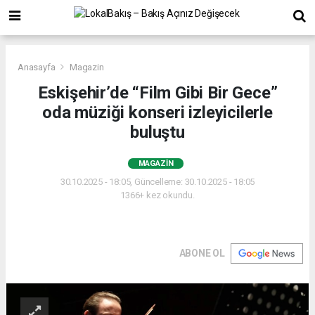
Anasayfa
Magazin
Eskişehir’de “Film Gibi Bir Gece”
oda müziği konseri izleyicilerle
buluştu
MAGAZIN
30.10.2025 - 18:05, Güncelleme: 30.10.2025 - 18:05
1366+ kez okundu.
ABONE OL