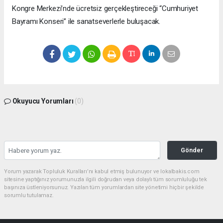
Kongre Merkezi’nde ücretsiz gerçekleştireceği “Cumhuriyet
Bayramı Konseri” ile sanatseverlerle buluşacak.
Okuyucu Yorumları
(0)
Gönder
Yorum yazarak Topluluk Kuralları’nı kabul etmiş bulunuyor ve lokalbakis.com
sitesine yaptığınız yorumunuzla ilgili doğrudan veya dolaylı tüm sorumluluğu tek
başınıza üstleniyorsunuz. Yazılan tüm yorumlardan site yönetimi hiçbir şekilde
sorumlu tutulamaz.