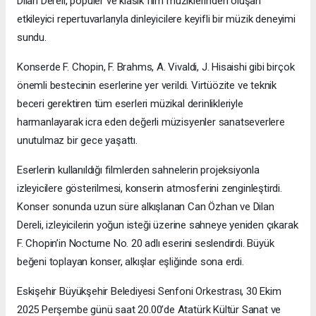
Dilan Dereli, popüler ve klasik film müziklerinden oluşan
etkileyici repertuvarlarıyla dinleyicilere keyifli bir müzik deneyimi
sundu.
Konserde F. Chopin, F. Brahms, A. Vivaldi, J. Hisaishi gibi birçok
önemli bestecinin eserlerine yer verildi. Virtüözite ve teknik
beceri gerektiren tüm eserleri müzikal derinlikleriyle
harmanlayarak icra eden değerli müzisyenler sanatseverlere
unutulmaz bir gece yaşattı.
Eserlerin kullanıldığı filmlerden sahnelerin projeksiyonla
izleyicilere gösterilmesi, konserin atmosferini zenginleştirdi.
Konser sonunda uzun süre alkışlanan Can Özhan ve Dilan
Dereli, izleyicilerin yoğun isteği üzerine sahneye yeniden çıkarak
F. Chopin’in Nocturne No. 20 adlı eserini seslendirdi. Büyük
beğeni toplayan konser, alkışlar eşliğinde sona erdi.
Eskişehir Büyükşehir Belediyesi Senfoni Orkestrası, 30 Ekim
2025 Perşembe günü saat 20.00’de Atatürk Kültür Sanat ve