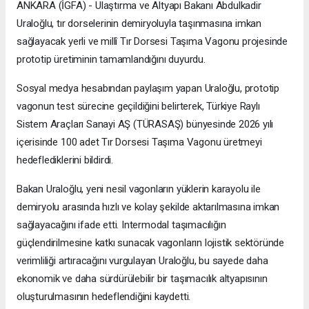
ANKARA (İGFA) - Ulaştırma ve Altyapı Bakanı Abdulkadir
Uraloğlu, tır dorselerinin demiryoluyla taşınmasına imkan
sağlayacak yerli ve millî Tır Dorsesi Taşıma Vagonu projesinde
prototip üretiminin tamamlandığını duyurdu.
Sosyal medya hesabından paylaşım yapan Uraloğlu, prototip
vagonun test sürecine geçildiğini belirterek, Türkiye Raylı
Sistem Araçları Sanayi AŞ (TÜRASAŞ) bünyesinde 2026 yılı
içerisinde 100 adet Tır Dorsesi Taşıma Vagonu üretmeyi
hedeflediklerini bildirdi.
Bakan Uraloğlu, yeni nesil vagonların yüklerin karayolu ile
demiryolu arasında hızlı ve kolay şekilde aktarılmasına imkan
sağlayacağını ifade etti. Intermodal taşımacılığın
güçlendirilmesine katkı sunacak vagonların lojistik sektöründe
verimliliği artıracağını vurgulayan Uraloğlu, bu sayede daha
ekonomik ve daha sürdürülebilir bir taşımacılık altyapısının
oluşturulmasının hedeflendiğini kaydetti.