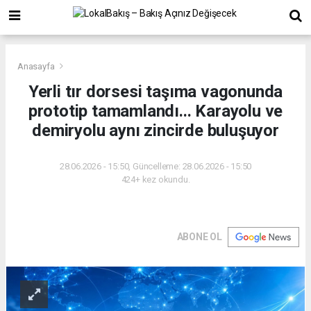
Anasayfa
Yerli tır dorsesi taşıma vagonunda
prototip tamamlandı... Karayolu ve
demiryolu aynı zincirde buluşuyor
28.06.2026 - 15:50, Güncelleme: 28.06.2026 - 15:50
424+ kez okundu.
ABONE OL