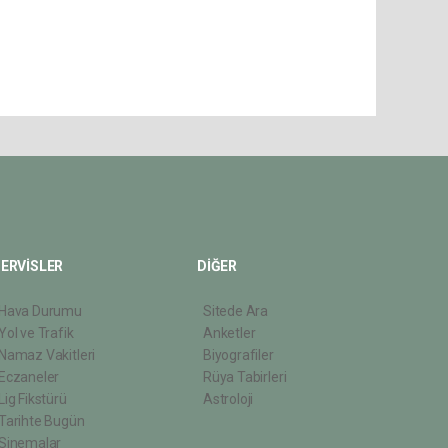
ERVİSLER
DİĞER
Hava Durumu
Sitede Ara
Yol ve Trafik
Anketler
Namaz Vakitleri
Biyografiler
Eczaneler
Rüya Tabirleri
Lig Fikstürü
Astroloji
Tarihte Bugün
Sinemalar