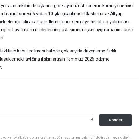
yer alan teklifin detaylarına göre ayrıca; üst kademe kamu yöneticisi
hizmet süresi 5 yıldan 10 yıla çıkarılması, Ulaştırma ve Altyapı
i belgeler için alınacak ücretlerin döner sermaye hesabına yatırılması
a genel aydınlatma giderlerinin paylaşımına ilişkin uygulamanın süresi
dı.
lifinin kabul edilmesi halinde çok sayıda düzenleme farklı
n düşük emekli aylığına ilişkin artışın Temmuz 2026 ödeme
.
Gönder
uyor ve lokalbakis.com sitesine yaptığınız yorumunuzla ilgili doğrudan veya dolaylı