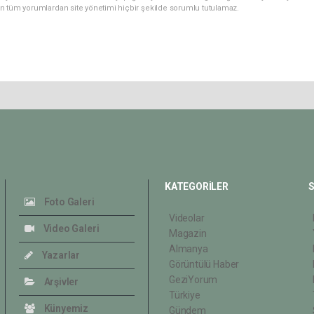
n tüm yorumlardan site yönetimi hiçbir şekilde sorumlu tutulamaz.
KATEGORİLER
S
Foto Galeri
Videolar
Video Galeri
Magazin
Almanya
Yazarlar
Görüntülü Haber
GeziYorum
Arşivler
Türkiye
Künyemiz
Gündem