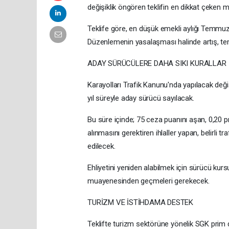
değişiklik öngören teklifin en dikkat çeken m
Teklife göre, en düşük emekli aylığı Temmuz
Düzenlemenin yasalaşması halinde artış, te
ADAY SÜRÜCÜLERE DAHA SIKI KURALLAR
Karayolları Trafik Kanunu'nda yapılacak değişik
yıl süreyle aday sürücü sayılacak.
Bu süre içinde; 75 ceza puanını aşan, 0,20 pr
alınmasını gerektiren ihlaller yapan, belirli tr
edilecek.
Ehliyetini yeniden alabilmek için sürücü kurs
muayenesinden geçmeleri gerekecek.
TURİZM VE İSTİHDAMA DESTEK
Teklifte turizm sektörüne yönelik SGK prim d