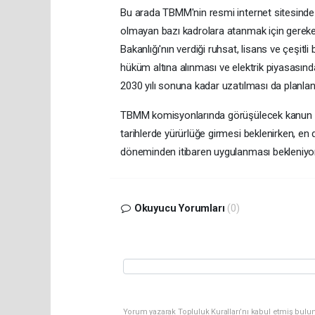
Bu arada TBMM'nin resmi internet sitesinde 
olmayan bazı kadrolara atanmak için gereken 
Bakanlığı'nın verdiği ruhsat, lisans ve çeşitl
hüküm altına alınması ve elektrik piyasasınd
2030 yılı sonuna kadar uzatılması da planlan
TBMM komisyonlarında görüşülecek kanun tek
tarihlerde yürürlüğe girmesi beklenirken, e
döneminden itibaren uygulanması bekleniyor
Okuyucu Yorumları
(0)
Yorum yazarak Topluluk Kuralları’nı kabul etmiş bulun