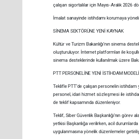
çalışan sigortalılar için Mayıs-Aralık 2026 d
İmalat sanayinde istihdamı korumaya yönelik 
SİNEMA SEKTÖRÜNE YENİ KAYNAK
Kültür ve Turizm Bakanlığı'nın sinema deste
oluşturuluyor. İnternet platformları ile koşull
sinema desteklerinde kullanılmak üzere Bak
PTT PERSONELİNE YENİ İSTİHDAM MODEL
Teklifle PTT'de çalışan personelin istihdam y
personel, idari hizmet sözleşmesi ile istihd
de teklif kapsamında düzenleniyor.
Teklif, Siber Güvenlik Başkanlığı'nın görev ala
yetkisi Başkanlığa verilirken, acil durumlarda
uygulanmasına yönelik düzenlemeler getiriliy