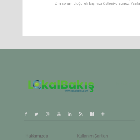
tüm sorumluluğu tek başınıza üstleniyorsunuz. Yazıla
Pro-0.073
Hakkımızda
Kullanım Şartları