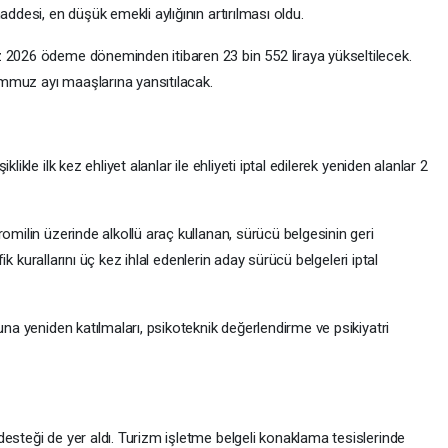
addesi, en düşük emekli aylığının artırılması oldu.
 2026 ödeme döneminden itibaren 23 bin 552 liraya yükseltilecek.
mmuz ayı maaşlarına yansıtılacak.
likle ilk kez ehliyet alanlar ile ehliyeti iptal edilerek yeniden alanlar 2
omilin üzerinde alkollü araç kullanan, sürücü belgesinin geri
afik kurallarını üç kez ihlal edenlerin aday sürücü belgeleri iptal
una yeniden katılmaları, psikoteknik değerlendirme ve psikiyatri
esteği de yer aldı. Turizm işletme belgeli konaklama tesislerinde