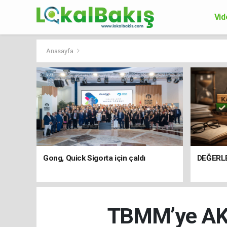
Vid
Ek
Anasayfa
Gong, Quick Sigorta için çaldı
DEĞERL
TBMM’ye AK P