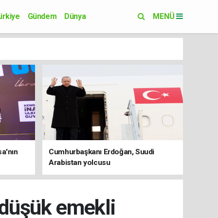
ürkiye
Gündem
Dünya
MENÜ
Yaşam
Eğitim
sa'nın
Cumhurbaşkanı Erdoğan, Suudi
Arabistan yolcusu
 düşük emekli