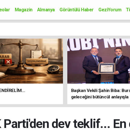
eolar
Magazin
Almanya
Görüntülü Haber
GeziYorum
T
onomi
Siyaset
Sağlık
Spor
Kültür-Sanat
Bilim-Teknoloji
ENDİRELİM…
Başkan Vekili Şahin Biba: Bur
geleceğini bütüncül anlayışla
planlıyoruz
arti'den dev teklif... En