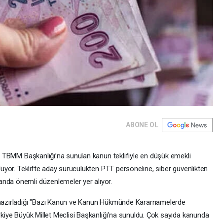
ABONE OL
 ve TBMM Başkanlığı’na sunulan kanun teklifiyle en düşük emekli
ülüyor. Teklifte aday sürücülükten PTT personeline, siber güvenlikten
anda önemli düzenlemeler yer alıyor.
n hazırladığı "Bazı Kanun ve Kanun Hükmünde Kararnamelerde
ürkiye Büyük Millet Meclisi Başkanlığı'na sunuldu. Çok sayıda kanunda