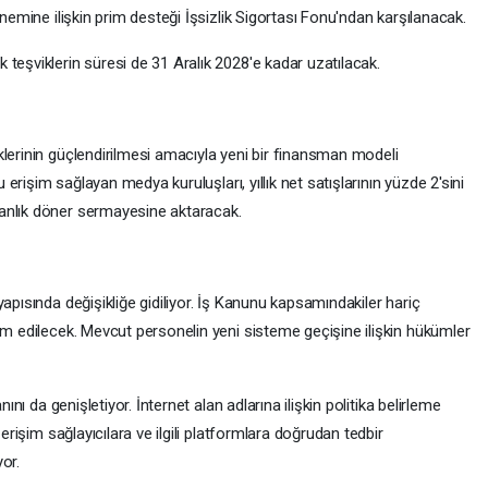
önemine ilişkin prim desteği İşsizlik Sigortası Fonu'ndan karşılanacak.
teşviklerin süresi de 31 Aralık 2028'e kadar uzatılacak.
klerinin güçlendirilmesi amacıyla yeni bir finansman modeli
u erişim sağlayan medya kuruluşları, yıllık net satışlarının yüzde 2'sini
anlık döner sermayesine aktaracak.
İ
apısında değişikliğe gidiliyor. İş Kanunu kapsamındakiler hariç
am edilecek. Mevcut personelin yeni sisteme geçişine ilişkin hükümler
nını da genişletiyor. İnternet alan adlarına ilişkin politika belirleme
 erişim sağlayıcılara ve ilgili platformlara doğrudan tedbir
or.