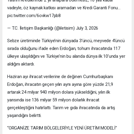
Yatırım kredilerinde 2 yıl anapara ödemesiz, 10 yıla kadar
vadeyle, öz kaynak katkısı aramadan ve Kredi Garanti Fonu…
pic.twitter.com/6ovkw17pb8
— T.C. İletişim Başkanlığı (@iletisim) July 3, 2026
Sebze üretiminde Türkiye’nin dünyada 3’üncü, meyvede 4’üncü
sırada olduğunu ifade eden Erdoğan, tohum ihracatında 117
ülkeye ulaşıldığını ve Türkiye’nin bu alanda dünya ilk 10’unda yer
aldığını aktardı.
Haziran ayı ihracat verilerine de değinen Cumhurbaşkanı
Erdoğan, ihracatın geçen yılın aynı ayına göre yüzde 21,9
artarak 24 milyar 940 milyon dolara yükseldiğini, yılın ilk
yarısında ise 136 milyar 59 milyon dolarlık ihracat
gerçekleştiğini hatırlattı. Tarım ve gıda ihracatında da artış
yaşandığını belirtti.
“ORGANİZE TARIM BÖLGELERİYLE YENİ ÜRETİM MODELİ”