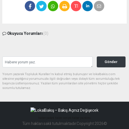
Okuyucu Yorumları
(0)
Gönder
Yorum yazarak Topluluk Kuralları’nı kabul etmiş bulunuyor ve lokalbakis.com
sitesine yaptığınız yorumunuzla ilgili doğrudan veya dolaylı tüm sorumluluğu tek
başınıza üstleniyorsunuz. Yazılan tüm yorumlardan site yönetimi hiçbir şekilde
sorumlu tutulamaz.
haber paketi
haber scripti
haber yazılımı
Tüm hakları saklı tutulmaktadır.Copyright 2026©