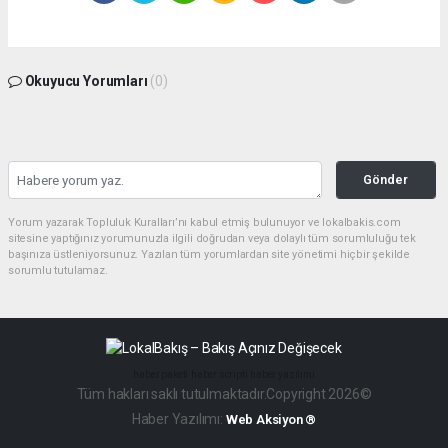
Okuyucu Yorumları
(0)
Gönder
Yorum yazarak Topluluk Kuralları’nı kabul etmiş bulunuyor ve lokalbakis.com
sitesine yaptığınız yorumunuzla ilgili doğrudan veya dolaylı tüm sorumluluğu tek
başınıza üstleniyorsunuz. Yazılan tüm yorumlardan site yönetimi hiçbir şekilde
sorumlu tutulamaz.
haber paketi
haber scripti
haber yazılımı
Tüm hakları saklı tutulmaktadır.Copyright 2026©
Haber Yazılımı:
Web Aksiyon ®