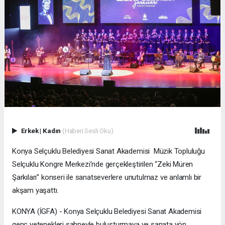
Erkek
|
Kadın
(Haberi Sesli Oku)
Konya Selçuklu Belediyesi Sanat Akademisi Müzik Topluluğu
Selçuklu Kongre Merkezi’nde gerçekleştirilen “Zeki Müren
Şarkıları” konseri ile sanatseverlere unutulmaz ve anlamlı bir
akşam yaşattı.
KONYA (İGFA) - Konya Selçuklu Belediyesi Sanat Akademisi
genç yetenekleri sahneyle buluşturmaya ve sanata yön