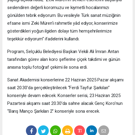
seslendiren değerli koromuzu ve kıymetli hocalarımızı
gönülden tebrik ediyorum. Bu vesileyle Türk sanat müziğinin
efsane ismi Zeki Müren’i rahmetle yâd ediyor, konserimize
gösterdikleri yoğun ilgiden dolayı tüm hemşehrilerimize
teşekkür ediyorum” ifadelerini kullandı.
Program, Selçuklu Belediyesi Başkan Vekili Ali İmran Arıtan
tarafından görev alan koro şeflerine çiçek takdimi ve günün
anısına toplu fotoğraf çekimi ile sona erdi.
Sanat Akademisi konserlerine 22 Haziran 2025 Pazar akşamı
saat 20.30’da gerçekleştirilecek “Ferdi Tayfur Şarkıları”
konseriyle devam edecek. Konserler serisi, 23 Haziran 2025
Pazartesi akşamı saat 20.30’da sahne alacak Genç Koro’nun
“Barış Manço Şarkıları 2” konseriyle sona erecek.