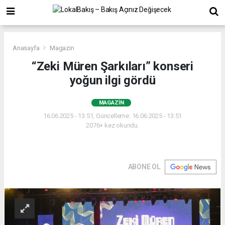
Anasayfa
Magazin
“Zeki Müren Şarkıları” konseri
yoğun ilgi gördü
MAGAZIN
16.06.2025 - 13:51, Güncelleme: 16.06.2025 - 13:51
2076+ kez okundu.
ABONE OL