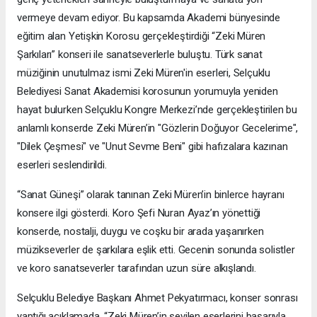
vermeye devam ediyor. Bu kapsamda Akademi bünyesinde
eğitim alan Yetişkin Korosu gerçekleştirdiği “Zeki Müren
Şarkıları” konseri ile sanatseverlerle buluştu. Türk sanat
müziğinin unutulmaz ismi Zeki Müren'in eserleri, Selçuklu
Belediyesi Sanat Akademisi korosunun yorumuyla yeniden
hayat bulurken Selçuklu Kongre Merkezi’nde gerçekleştirilen bu
anlamlı konserde Zeki Müren’in "Gözlerin Doğuyor Gecelerime",
"Dilek Çeşmesi" ve "Unut Sevme Beni" gibi hafızalara kazınan
eserleri seslendirildi.
“Sanat Güneşi” olarak tanınan Zeki Müren’in binlerce hayranı
konsere ilgi gösterdi. Koro Şefi Nuran Ayaz’ın yönettiği
konserde, nostalji, duygu ve coşku bir arada yaşanırken
müzikseverler de şarkılara eşlik etti. Gecenin sonunda solistler
ve koro sanatseverler tarafından uzun süre alkışlandı.
Selçuklu Belediye Başkanı Ahmet Pekyatırmacı, konser sonrası
yaptığı açıklamada, “Zeki Müren’in sevilen eserlerini başarıyla