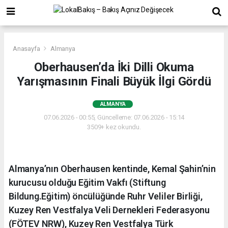
Anasayfa
Almanya
Oberhausen’da İki Dilli Okuma
Yarışmasının Finali Büyük İlgi Gördü
ALMANYA
07.06.2026 - 00:55, Güncelleme: 07.06.2026 - 15:14
3509+ kez okundu.
Almanya’nın Oberhausen kentinde, Kemal Şahin’nin
kurucusu olduğu Eğitim Vakfı (Stiftung
Bildung.Eğitim) öncülüğünde Ruhr Veliler Birliği,
Kuzey Ren Vestfalya Veli Dernekleri Federasyonu
(FÖTEV NRW), Kuzey Ren Vestfalya Türk