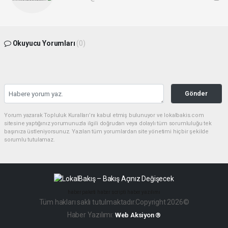
Okuyucu Yorumları
(0)
Gönder
Yorum yazarak Topluluk Kuralları’nı kabul etmiş bulunuyor ve lokalbakis.com
sitesine yaptığınız yorumunuzla ilgili doğrudan veya dolaylı tüm sorumluluğu tek
başınıza üstleniyorsunuz. Yazılan tüm yorumlardan site yönetimi hiçbir şekilde
sorumlu tutulamaz.
haber paketi
haber scripti
haber yazılımı
Tüm hakları saklı tutulmaktadır.Copyright 2026©
Haber Yazılımı:
Web Aksiyon ®