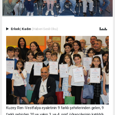
Erkek
|
Kadın
(Haberi Sesli Oku)
Kuzey Ren-Vestfalya eyaletinin 9 farklı şehirlerinden gelen, 9
farklı şehirden 20 ye yakın 3. ve 4. sınıf öğrencilerinin katıldığı