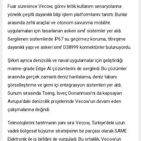
Fuar süresince Vecow, görev kritik kullanım senaryolarına
yönelik çeşitli dayanıklı bilgi işlem platformlarını tanıttı. Bunlar
arasında zırhlı araçlar ve otonom savunma mobilite
uygulamaları için tasarlanan askeri sınıf sistemler yer aldı.
Sergilenen sistemlerde IP67 su geçirmez koruma, titreşime
dayanıklı yapı ve askeri sınıf D38999 konnektörler bulunuyordu.
Şirket ayrıca denizcilik ve naval uygulamalar için geliştirdiği
marine-grade Edge AI çözümlerini de sergiledi. Bu çözümler
arasında gerçek zamanlı deniz haritalama, deniz tabanı
görselleştirme ve gemi içi entegrasyon sistemleri yer aldı.
Sunum sırasında Tseng, İsveç Donanması’nı da kapsayan
Avrupa’daki denizcilik projelerinde Vecow’un devam eden
çalışmalarına değindi.
Teknolojilerini tanıtmanın yanı sıra Vecow, Türkiye’deki uzun
vadeli bölgesel büyüme stratejisinin bir parçası olarak SAME
Elektronik ile iş birliğini de vurguladı. Bu ortaklık, Vecow’un