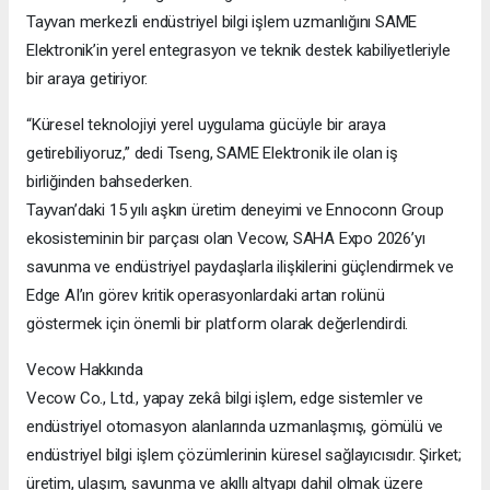
Tayvan merkezli endüstriyel bilgi işlem uzmanlığını SAME
Elektronik’in yerel entegrasyon ve teknik destek kabiliyetleriyle
bir araya getiriyor.
“Küresel teknolojiyi yerel uygulama gücüyle bir araya
getirebiliyoruz,” dedi Tseng, SAME Elektronik ile olan iş
birliğinden bahsederken.
Tayvan’daki 15 yılı aşkın üretim deneyimi ve Ennoconn Group
ekosisteminin bir parçası olan Vecow, SAHA Expo 2026’yı
savunma ve endüstriyel paydaşlarla ilişkilerini güçlendirmek ve
Edge AI’ın görev kritik operasyonlardaki artan rolünü
göstermek için önemli bir platform olarak değerlendirdi.
Vecow Hakkında
Vecow Co., Ltd., yapay zekâ bilgi işlem, edge sistemler ve
endüstriyel otomasyon alanlarında uzmanlaşmış, gömülü ve
endüstriyel bilgi işlem çözümlerinin küresel sağlayıcısıdır. Şirket;
üretim, ulaşım, savunma ve akıllı altyapı dahil olmak üzere