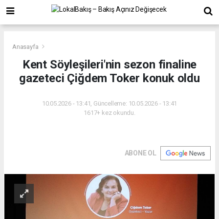
Anasayfa
Kent Söyleşileri'nin sezon finaline
gazeteci Çiğdem Toker konuk oldu
10.05.2026 - 13:41, Güncelleme: 10.05.2026 - 13:41
1617+ kez okundu.
ABONE OL