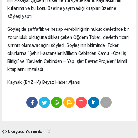
Elif Akkaya, Çiğdem Toker ile Türkiye’de kamu kaynaklarının
kullanımı ve bu konu üzerine yayımladığı kitapları üzerine
söyleşi yaptı.
Söyleşide şeffaflık ve hesap verebilirliğinin hukuk devletinde bir
zorunluluk olduğuna dikkat çeken Çiğdem Toker, devletin ticari
sırrının olamayacağını söyledi. Söyleşinin bitiminde Toker
okurlarına “Şehir Hastaneleri Milletin Cebinden Kamu –Özel İş
Birliği” ve “Devletin Cebinden – Yap İşlet Devret Projeleri” isimli
kitaplarını imzaladı.
Kaynak: (BYZHA) Beyaz Haber Ajansı
Okuyucu Yorumları
(0)