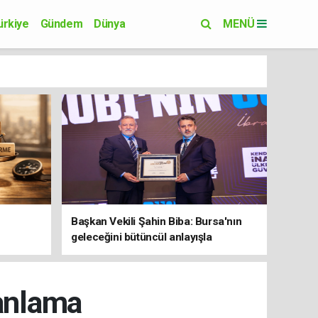
ürkiye
Gündem
Dünya
MENÜ
Yaşam
Eğitim
Başkan Vekili Şahin Biba: Bursa'nın
geleceğini bütüncül anlayışla
planlıyoruz
lanlama