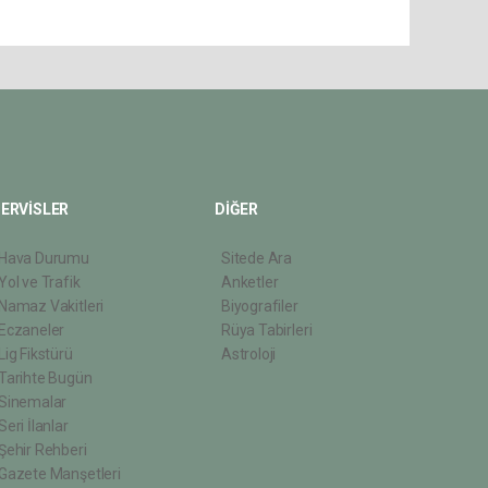
ERVİSLER
DİĞER
Hava Durumu
Sitede Ara
Yol ve Trafik
Anketler
Namaz Vakitleri
Biyografiler
Eczaneler
Rüya Tabirleri
Lig Fikstürü
Astroloji
Tarihte Bugün
Sinemalar
Seri İlanlar
Şehir Rehberi
Gazete Manşetleri