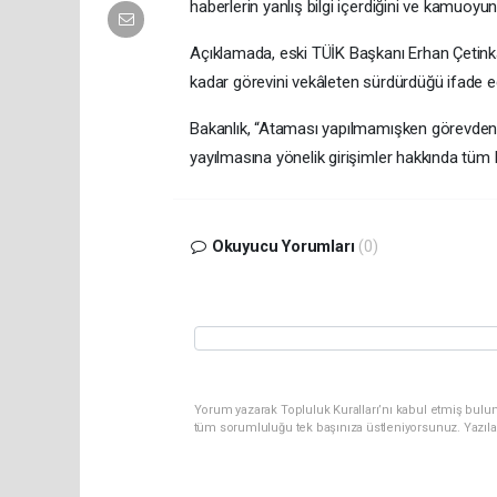
haberlerin yanlış bilgi içerdiğini ve kamuoyun
Açıklamada, eski TÜİK Başkanı Erhan Çetinka
kadar görevini vekâleten sürdürdüğü ifade ed
Bakanlık, “Ataması yapılmamışken görevden alı
yayılmasına yönelik girişimler hakkında tüm hu
Okuyucu Yorumları
(0)
Yorum yazarak Topluluk Kuralları’nı kabul etmiş bulun
tüm sorumluluğu tek başınıza üstleniyorsunuz. Yazıla