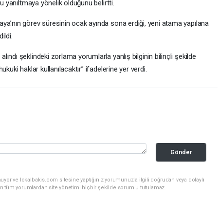
u yanıltmaya yönelik olduğunu belirtti.
ya’nın görev süresinin ocak ayında sona erdiği, yeni atama yapılana
ildi.
ndı şeklindeki zorlama yorumlarla yanlış bilginin bilinçli şekilde
kuki haklar kullanılacaktır” ifadelerine yer verdi.
Gönder
uyor ve lokalbakis.com sitesine yaptığınız yorumunuzla ilgili doğrudan veya dolaylı
n tüm yorumlardan site yönetimi hiçbir şekilde sorumlu tutulamaz.