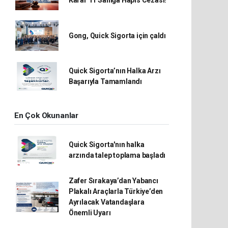
Karar 11 Sanığa Hapis Cezası!
Gong, Quick Sigorta için çaldı
Quick Sigorta’nın Halka Arzı
Başarıyla Tamamlandı
En Çok Okunanlar
Quick Sigorta'nın halka
arzında talep toplama başladı
Zafer Sırakaya’dan Yabancı
Plakalı Araçlarla Türkiye’den
Ayrılacak Vatandaşlara
Önemli Uyarı