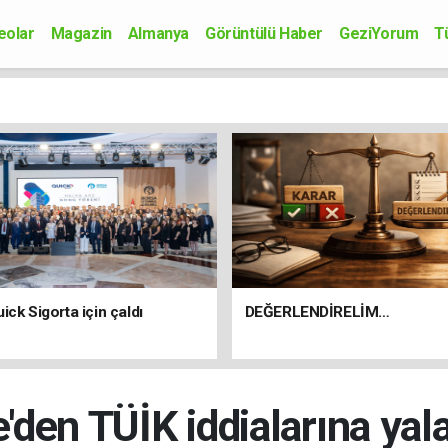
eolar
Magazin
Almanya
Görüntülü Haber
GeziYorum
T
onomi
Siyaset
Sağlık
Spor
Kültür-Sanat
Bilim-Teknoloji
ick Sigorta için çaldı
DEĞERLENDİRELİM…
'den TÜİK iddialarına ya