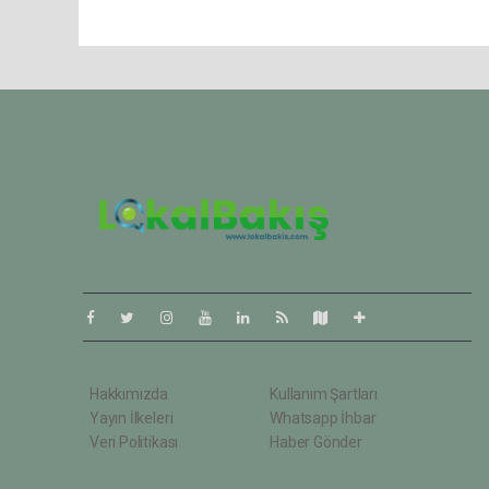
Pro-0.063
Hakkımızda
Kullanım Şartları
Yayın İlkeleri
Whatsapp İhbar
Veri Politikası
Haber Gönder