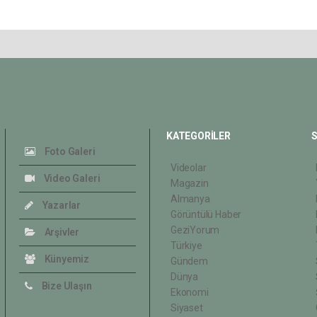
KATEGORİLER
S
Foto Galeri
Videolar
Video Galeri
Magazin
Almanya
Yazarlar
Görüntülü Haber
GeziYorum
Arşivler
Türkiye
Künyemiz
Gündem
Dünya
Bize Ulaşın
Ekonomi
Siyaset