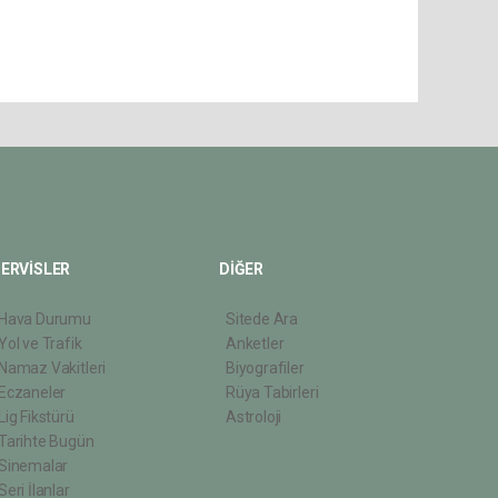
ERVİSLER
DİĞER
Hava Durumu
Sitede Ara
Yol ve Trafik
Anketler
Namaz Vakitleri
Biyografiler
Eczaneler
Rüya Tabirleri
Lig Fikstürü
Astroloji
Tarihte Bugün
Sinemalar
Seri İlanlar