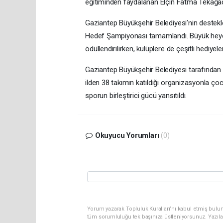
eğitiminden faydalanan Elçin Fatma Tekağaç
Gaziantep Büyükşehir Belediyesi’nin destek
Hedef Şampiyonası tamamlandı. Büyük heye
ödüllendirilirken, kulüplere de çeşitli hediyele
Gaziantep Büyükşehir Belediyesi tarafından 
ilden 38 takımın katıldığı organizasyonla çocu
sporun birleştirici gücü yansıtıldı.
Okuyucu Yorumları
(0)
Yorum yazarak Topluluk Kuralları’nı kabul etmiş bulun
tüm sorumluluğu tek başınıza üstleniyorsunuz. Yazıla