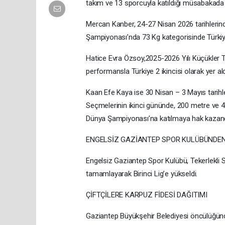
takım ve 13 sporcuyla katıldığı müsabakada 
Mercan Kanber, 24-27 Nisan 2026 tarihlerin
Şampiyonası’nda 73 Kg kategorisinde Türki
Hatice Evra Özsoy,2025-2026 Yılı Küçükler 
performansla Türkiye 2 ikincisi olarak yer ald
Kaan Efe Kaya ise 30 Nisan – 3 Mayıs tarihl
Seçmelerinin ikinci gününde, 200 metre ve 40
Dünya Şampiyonası’na katılmaya hak kazand
ENGELSİZ GAZİANTEP SPOR KULÜBÜNDE
Engelsiz Gaziantep Spor Kulübü, Tekerlekli S
tamamlayarak Birinci Lig’e yükseldi.
ÇİFTÇİLERE KARPUZ FİDESİ DAĞITIMI
Gaziantep Büyükşehir Belediyesi öncülüğünde,