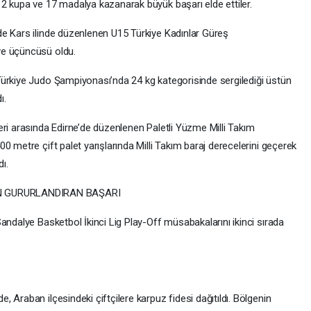
2 kupa ve 17 madalya kazanarak büyük başarı elde ettiler.
de Kars ilinde düzenlenen U15 Türkiye Kadınlar Güreş
ye üçüncüsü oldu.
Türkiye Judo Şampiyonası’nda 24 kg kategorisinde sergilediği üstün
ı.
eri arasında Edirne’de düzenlenen Paletli Yüzme Milli Takım
0 metre çift palet yarışlarında Milli Takım baraj derecelerini geçerek
ı.
N GURURLANDIRAN BAŞARI
andalye Basketbol İkinci Lig Play-Off müsabakalarını ikinci sırada
 Araban ilçesindeki çiftçilere karpuz fidesi dağıtıldı. Bölgenin