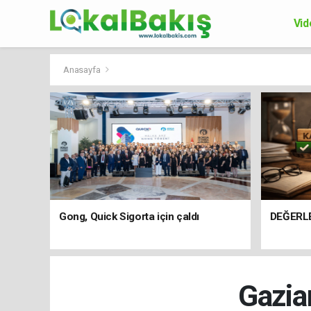
Vid
Ek
Anasayfa
Gong, Quick Sigorta için çaldı
DEĞERL
Gazia