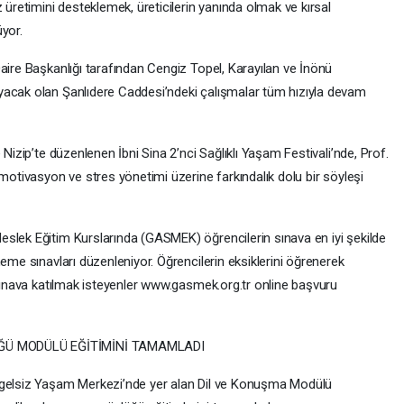
 üretimini desteklemek, üreticilerin yanında olmak ve kırsal
yor.
aire Başkanlığı tarafından Cengiz Topel, Karayılan ve İnönü
yacak olan Şanlıdere Caddesi’ndeki çalışmalar tüm hızıyla devam
 Nizip’te düzenlenen İbni Sina 2’nci Sağlıklı Yaşam Festivali’nde, Prof.
 motivasyon ve stres yönetimi üzerine farkındalık dolu bir söyleşi
slek Eğitim Kurslarında (GASMEK) öğrencilerin sınava en iyi şekilde
neme sınavları düzenleniyor. Öğrencilerin eksiklerini öğrenerek
 sınava katılmak isteyenler www.gasmek.org.tr online başvuru
ĞÜ MODÜLÜ EĞİTİMİNİ TAMAMLADI
ngelsiz Yaşam Merkezi’nde yer alan Dil ve Konuşma Modülü