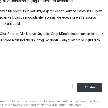
, dil ve konuşma güçlüğü eğitimlerini tamamladı.
leriyle 80 sporcunun katılımıyla gerçekleşen Yamaç Paraşütü Türkiye
can ve kıyasıya mücadeleler sonrası dereceye giren 12 sporcu
r takdim edildi.
Okul Sporları Minikler ve Küçükler Grup Müsabakaları tamamlandı. 14
klarda birlik, beraberlik, sevgi ve dostluk duygularının pekiştirilerek
Gönder
uyor ve lokalbakis.com sitesine yaptığınız yorumunuzla ilgili doğrudan veya dolaylı
n tüm yorumlardan site yönetimi hiçbir şekilde sorumlu tutulamaz.