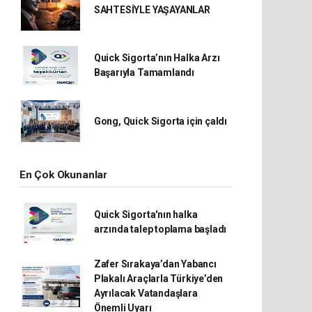
SAHTESİYLE YAŞAYANLAR
Quick Sigorta’nın Halka Arzı
Başarıyla Tamamlandı
Gong, Quick Sigorta için çaldı
En Çok Okunanlar
Quick Sigorta'nın halka
arzında talep toplama başladı
Zafer Sırakaya’dan Yabancı
Plakalı Araçlarla Türkiye’den
Ayrılacak Vatandaşlara
Önemli Uyarı