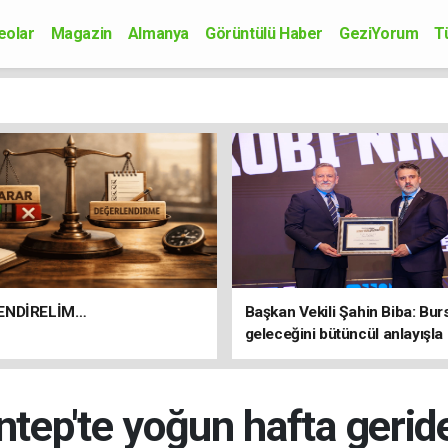
eolar
Magazin
Almanya
Görüntülü Haber
GeziYorum
T
onomi
Siyaset
Sağlık
Spor
Kültür-Sanat
Bilim-Teknoloji
ENDİRELİM…
Başkan Vekili Şahin Biba: Bur
geleceğini bütüncül anlayışla
planlıyoruz
ntep'te yoğun hafta geride