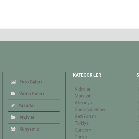
KATEGORİLER
S
Foto Galeri
Videolar
Video Galeri
Magazin
Almanya
Yazarlar
Görüntülü Haber
GeziYorum
Arşivler
Türkiye
Künyemiz
Gündem
Dünya