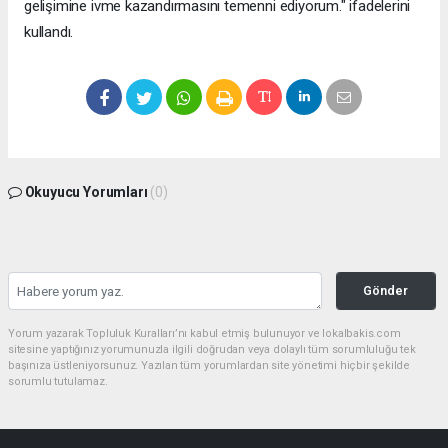
gelişimine ivme kazandırmasını temenni ediyorum." ifadelerini
kullandı.
Okuyucu Yorumları
(0)
Gönder
Yorum yazarak Topluluk Kuralları’nı kabul etmiş bulunuyor ve lokalbakis.com
sitesine yaptığınız yorumunuzla ilgili doğrudan veya dolaylı tüm sorumluluğu tek
başınıza üstleniyorsunuz. Yazılan tüm yorumlardan site yönetimi hiçbir şekilde
sorumlu tutulamaz.