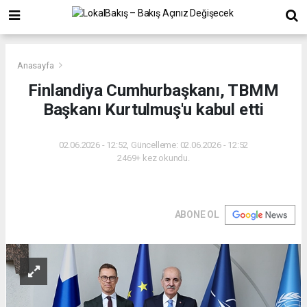
Anasayfa
Finlandiya Cumhurbaşkanı, TBMM
Başkanı Kurtulmuş'u kabul etti
02.06.2026 - 12:52, Güncelleme: 02.06.2026 - 12:52
2469+ kez okundu.
ABONE OL