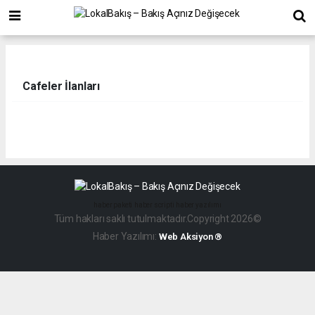
Cafeler İlanları
haber paketi
haber scripti
haber yazılımı
Tüm hakları saklı tutulmaktadır.Copyright 2026©
Haber Yazılımı:
Web Aksiyon ®