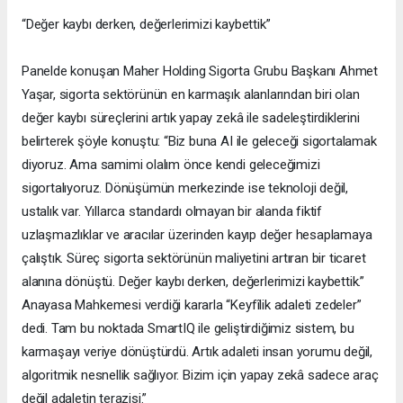
“Değer kaybı derken, değerlerimizi kaybettik”
Panelde konuşan Maher Holding Sigorta Grubu Başkanı Ahmet
Yaşar, sigorta sektörünün en karmaşık alanlarından biri olan
değer kaybı süreçlerini artık yapay zekâ ile sadeleştirdiklerini
belirterek şöyle konuştu: “Biz buna AI ile geleceği sigortalamak
diyoruz. Ama samimi olalım önce kendi geleceğimizi
sigortalıyoruz. Dönüşümün merkezinde ise teknoloji değil,
ustalık var. Yıllarca standardı olmayan bir alanda fiktif
uzlaşmazlıklar ve aracılar üzerinden kayıp değer hesaplamaya
çalıştık. Süreç sigorta sektörünün maliyetini artıran bir ticaret
alanına dönüştü. Değer kaybı derken, değerlerimizi kaybettik.”
Anayasa Mahkemesi verdiği kararla “Keyfîlik adaleti zedeler”
dedi. Tam bu noktada SmartIQ ile geliştirdiğimiz sistem, bu
karmaşayı veriye dönüştürdü. Artık adaleti insan yorumu değil,
algoritmik nesnellik sağlıyor. Bizim için yapay zekâ sadece araç
değil adaletin terazisi.”