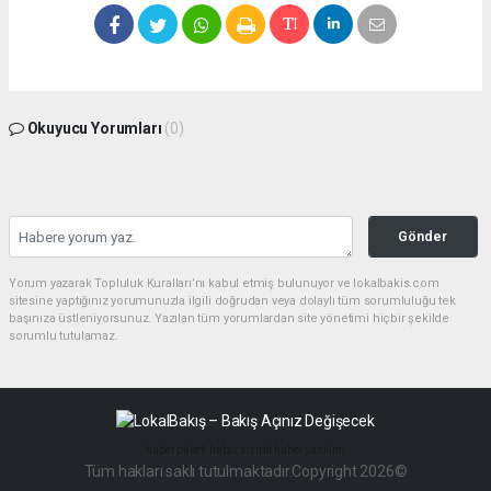
Okuyucu Yorumları
(0)
Gönder
Yorum yazarak Topluluk Kuralları’nı kabul etmiş bulunuyor ve lokalbakis.com
sitesine yaptığınız yorumunuzla ilgili doğrudan veya dolaylı tüm sorumluluğu tek
başınıza üstleniyorsunuz. Yazılan tüm yorumlardan site yönetimi hiçbir şekilde
sorumlu tutulamaz.
haber paketi
haber scripti
haber yazılımı
Tüm hakları saklı tutulmaktadır.Copyright 2026©