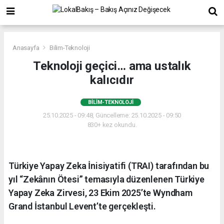
Anasayfa
Bilim-Teknoloji
Teknoloji geçici… ama ustalık
kalıcıdır
BILIM-TEKNOLOJI
25.10.2025 - 09:48, Güncelleme: 25.10.2025 - 09:50
830+ kez okundu.
Türkiye Yapay Zeka İnisiyatifi (TRAI) tarafından bu
yıl “Zekânın Ötesi” temasıyla düzenlenen Türkiye
Yapay Zeka Zirvesi, 23 Ekim 2025’te Wyndham
Grand İstanbul Levent’te gerçekleşti.