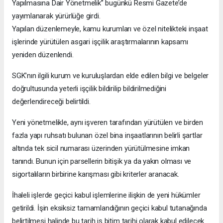
Yapılmasına Dair Yönetmelik” bugünkü Resmi Gazete’de
yayımlanarak yürürlüğe girdi.
Yapılan düzenlemeyle, kamu kurumları ve özel nitelikteki inşaat
işlerinde yürütülen asgari işçilik araştırmalarının kapsamı
yeniden düzenlendi.
SGK’nın ilgili kurum ve kuruluşlardan elde edilen bilgi ve belgeler
doğrultusunda yeterli işçilik bildirilip bildirilmediğini
değerlendireceği belirtildi.
Yeni yönetmelikle, aynı işveren tarafından yürütülen ve birden
fazla yapı ruhsatı bulunan özel bina inşaatlarının belirli şartlar
altında tek sicil numarası üzerinden yürütülmesine imkan
tanındı. Bunun için parsellerin bitişik ya da yakın olması ve
sigortalıların birbirine karışması gibi kriterler aranacak.
İhaleli işlerde geçici kabul işlemlerine ilişkin de yeni hükümler
getirildi. İşin eksiksiz tamamlandığının geçici kabul tutanağında
belirtilmesi halinde bu tarih iş bitim tarihi olarak kabul edilecek.