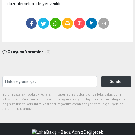
düzenlemelere de yer verildi.
Okuyucu Yorumları
(0)
Gönder
Yorum yazarak Topluluk Kuralları’nı kabul etmiş bulunuyor ve lokalbakis.com
sitesine yaptığınız yorumunuzla ilgili doğrudan veya dolaylı tüm sorumluluğu tek
başınıza üstleniyorsunuz. Yazılan tüm yorumlardan site yönetimi hiçbir şekilde
sorumlu tutulamaz.