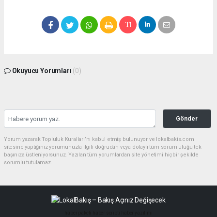
Okuyucu Yorumları
(0)
Gönder
Yorum yazarak Topluluk Kuralları’nı kabul etmiş bulunuyor ve lokalbakis.com
sitesine yaptığınız yorumunuzla ilgili doğrudan veya dolaylı tüm sorumluluğu tek
başınıza üstleniyorsunuz. Yazılan tüm yorumlardan site yönetimi hiçbir şekilde
sorumlu tutulamaz.
haber paketi
haber scripti
haber yazılımı