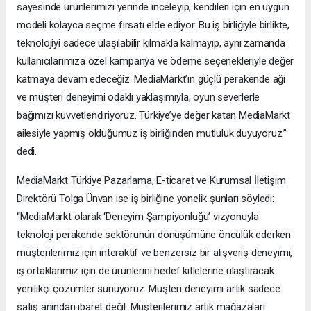
sayesinde ürünlerimizi yerinde inceleyip, kendileri için en uygun
modeli kolayca seçme fırsatı elde ediyor. Bu iş birliğiyle birlikte,
teknolojiyi sadece ulaşılabilir kılmakla kalmayıp, aynı zamanda
kullanıcılarımıza özel kampanya ve ödeme seçenekleriyle değer
katmaya devam edeceğiz. MediaMarkt’ın güçlü perakende ağı
ve müşteri deneyimi odaklı yaklaşımıyla, oyun severlerle
bağımızı kuvvetlendiriyoruz. Türkiye’ye değer katan MediaMarkt
ailesiyle yapmış olduğumuz iş birliğinden mutluluk duyuyoruz.”
dedi.
MediaMarkt Türkiye Pazarlama, E-ticaret ve Kurumsal İletişim
Direktörü Tolga Ünvan ise iş birliğine yönelik şunları söyledi:
“MediaMarkt olarak ‘Deneyim Şampiyonluğu’ vizyonuyla
teknoloji perakende sektörünün dönüşümüne öncülük ederken
müşterilerimiz için interaktif ve benzersiz bir alışveriş deneyimi,
iş ortaklarımız için de ürünlerini hedef kitlelerine ulaştıracak
yenilikçi çözümler sunuyoruz. Müşteri deneyimi artık sadece
satış anından ibaret değil. Müşterilerimiz artık mağazaları