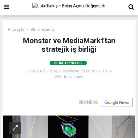
Anasayfa
Bilim-Teknoloji
Monster ve MediaMarkt'tan
stratejik iş birliği
BILIM-TEKNOLOJI
23.06.2025 - 10:34, Güncelleme: 23.06.2025 - 10:34
1856+ kez okundu.
ABONE OL