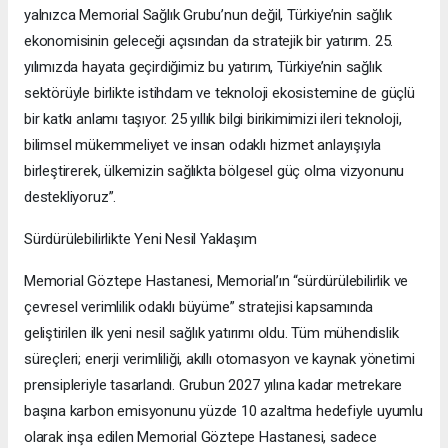
yalnızca Memorial Sağlık Grubu’nun değil, Türkiye’nin sağlık
ekonomisinin geleceği açısından da stratejik bir yatırım. 25.
yılımızda hayata geçirdiğimiz bu yatırım, Türkiye’nin sağlık
sektörüyle birlikte istihdam ve teknoloji ekosistemine de güçlü
bir katkı anlamı taşıyor. 25 yıllık bilgi birikimimizi ileri teknoloji,
bilimsel mükemmeliyet ve insan odaklı hizmet anlayışıyla
birleştirerek, ülkemizin sağlıkta bölgesel güç olma vizyonunu
destekliyoruz”.
Sürdürülebilirlikte Yeni Nesil Yaklaşım
Memorial Göztepe Hastanesi, Memorial’ın “sürdürülebilirlik ve
çevresel verimlilik odaklı büyüme” stratejisi kapsamında
geliştirilen ilk yeni nesil sağlık yatırımı oldu. Tüm mühendislik
süreçleri; enerji verimliliği, akıllı otomasyon ve kaynak yönetimi
prensipleriyle tasarlandı. Grubun 2027 yılına kadar metrekare
başına karbon emisyonunu yüzde 10 azaltma hedefiyle uyumlu
olarak inşa edilen Memorial Göztepe Hastanesi, sadece