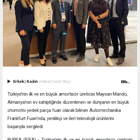
Erkek
|
Kadın
(Haberi Sesli Oku)
Türkiye’nin ilk ve en büyük amortisör üreticisi Maysan Mando,
Almanya’nın ev sahipliğinde düzenlenen ve dünyanın en büyük
otomotiv yedek parça fuarı olarak bilinen Automechanika
Frankfurt Fuarı’nda, yenilikçi ve ileri teknolojili ürünlerini
başarıyla sergiledi.
BURSA (İGFA) - Türkiye’nin ilk ve en büyük amortisör üreticisi