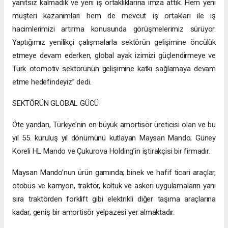
yanıtsız kalmadık ve yeni iş ortaklıklarına imza attık. Hem yeni
müşteri kazanımları hem de mevcut iş ortakları ile iş
hacimlerimizi artırma konusunda görüşmelerimiz sürüyor.
Yaptığımız yenilikçi çalışmalarla sektörün gelişimine öncülük
etmeye devam ederken, global ayak izimizi güçlendirmeye ve
Türk otomotiv sektörünün gelişimine katkı sağlamaya devam
etme hedefindeyiz” dedi.
SEKTÖRÜN GLOBAL GÜCÜ
Öte yandan, Türkiye’nin en büyük amortisör üreticisi olan ve bu
yıl 55. kuruluş yıl dönümünü kutlayan Maysan Mando; Güney
Koreli HL Mando ve Çukurova Holding’in iştirakçisi bir firmadır.
Maysan Mando’nun ürün gamında; binek ve hafif ticari araçlar,
otobüs ve kamyon, traktör, koltuk ve askeri uygulamaların yanı
sıra traktörden forklift gibi elektrikli diğer taşıma araçlarına
kadar, geniş bir amortisör yelpazesi yer almaktadır.