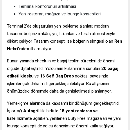
Terminal konforunun artırılması
Yeni restoran, mağaza ve lounge konseptleri
Terminal 2’de oluşturulan yeni bekleme alanları; modern
tasarımı, bol priz imkânı, yeşil alanları ve ferah atmosferiyle
dikkat çekiyor. Tasarım konsepti ise bölgenin simgesi olan
Ren
Nehri’nden
ilham alıyor.
Bunun yanında check-in ve bagaj teslim süreçleri de önemli
ölçüde dijitalleştirildi. Yolcuların kullanımına sunulan
20 bagaj
etiketi kiosku
ve
16 Self Bag Drop
noktası sayesinde
işlemler çok daha hızlı gerçekleştirilebiliyor. Bu altyapının
önümüzdeki dönemde daha da genişletilmesi planlanıyor.
Yeme-içme alanında da kapsamlı bir dönüşüm gerçekleştirildi.
İş ortağı
Autogrill
ile birlikte
18 yeni restoran ve
kafe
hizmete açılırken, yenilenen Duty Free mağazaları ve yeni
lounge konsepti de yolcu deneyimine önemli katkı sağlıyor.