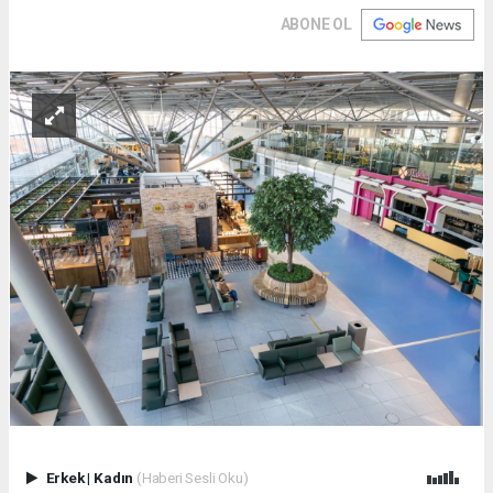
ABONE OL
Erkek
|
Kadın
(Haberi Sesli Oku)