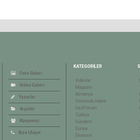
KATEGORİLER
S
Foto Galeri
Videolar
Video Galeri
Magazin
Almanya
Yazarlar
Görüntülü Haber
GeziYorum
Arşivler
Türkiye
Künyemiz
Gündem
Dünya
Bize Ulaşın
Ekonomi