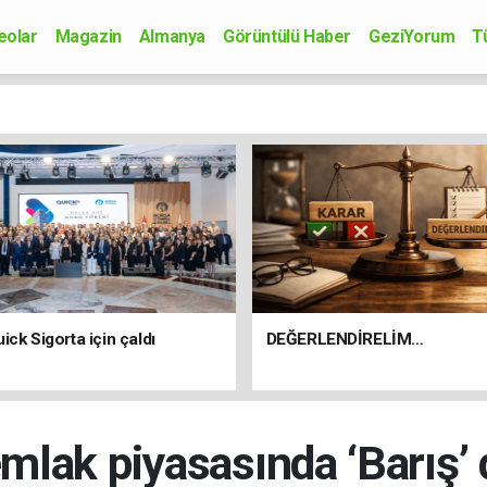
eolar
Magazin
Almanya
Görüntülü Haber
GeziYorum
T
onomi
Siyaset
Sağlık
Spor
Kültür-Sanat
Bilim-Teknoloji
ick Sigorta için çaldı
DEĞERLENDİRELİM…
mlak piyasasında ‘Barış’ 