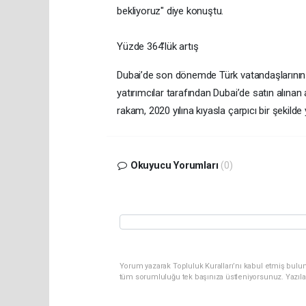
bekliyoruz" diye konuştu.
Yüzde 364’lük artış
Dubai’de son dönemde Türk vatandaşlarının ar
yatırımcılar tarafından Dubai’de satın alınan
rakam, 2020 yılına kıyasla çarpıcı bir şekilde 
Okuyucu Yorumları
(0)
Yorum yazarak Topluluk Kuralları’nı kabul etmiş bulun
tüm sorumluluğu tek başınıza üstleniyorsunuz. Yazıla