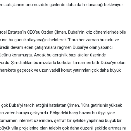
yeri satışlarının önümüzdeki günlerde daha da hızlanacağı bekleniyor.
arcel Estates’in CEO’su Özden Çimen, Dubai’nin kriz dönemlerinde bile
n ise bu gücü katlayacağını belirterek "Para her zaman huzurlu ve
ir süredir devam eden çatışmalara rağmen Dubai’ye olan yabancı
gücünü korumuştu. Ancak bu gerginlik bazı alıcılar üzerinde
ordu. Şimdi atılan bu imzalarla korkular tamamen bitti. Dubai’ye olan
da harekete geçecek ve uzun vadeli konut yatırımları çok daha büyük
 çok Dubai’yi tercih ettiğini hatırlatan Çimen, "Kira getirisinin yüksek
arı zaten buraya çekiyordu. Bölgedeki barış havası bu ilgiyi iyice
n tamamen internet üzerinden, şeffaf bir şekilde yapılması büyük bir
 büyük villa projelerine olan talebin çok daha düzenli şekilde artmasını