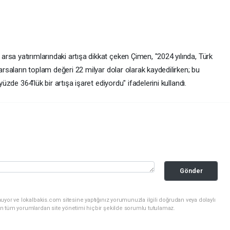
sa yatırımlarındaki artışa dikkat çeken Çimen, "2024 yılında, Türk
 arsaların toplam değeri 22 milyar dolar olarak kaydedilirken; bu
yüzde 364’lük bir artışa işaret ediyordu" ifadelerini kullandı.
Gönder
uyor ve lokalbakis.com sitesine yaptığınız yorumunuzla ilgili doğrudan veya dolaylı
n tüm yorumlardan site yönetimi hiçbir şekilde sorumlu tutulamaz.