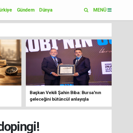
ürkiye
Gündem
Dünya
MENÜ
Yaşam
Eğitim
Başkan Vekili Şahin Biba: Bursa'nın
geleceğini bütüncül anlayışla
planlıyoruz
dopingi!