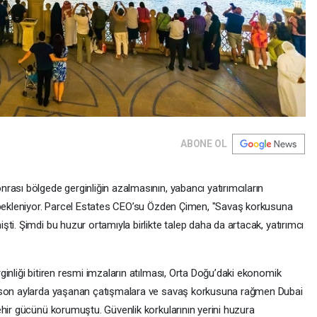
ABONE OL
rası bölgede gerginliğin azalmasının, yabancı yatırımcıların
ı bekleniyor. Parcel Estates CEO’su Özden Çimen, "Savaş korkusuna
ti. Şimdi bu huzur ortamıyla birlikte talep daha da artacak, yatırımcı
inliği bitiren resmi imzaların atılması, Orta Doğu’daki ekonomik
e son aylarda yaşanan çatışmalara ve savaş korkusuna rağmen Dubai
ehir gücünü korumuştu. Güvenlik korkularının yerini huzura