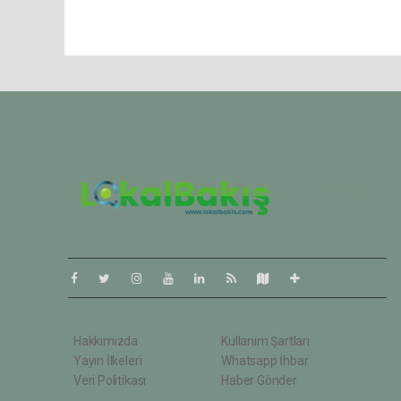
Pro-0.097
Hakkımızda
Kullanım Şartları
Yayın İlkeleri
Whatsapp İhbar
Veri Politikası
Haber Gönder