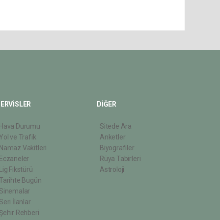
ERVİSLER
DİĞER
Hava Durumu
Sitede Ara
Yol ve Trafik
Anketler
Namaz Vakitleri
Biyografiler
Eczaneler
Rüya Tabirleri
Lig Fikstürü
Astroloji
Tarihte Bugün
Sinemalar
Seri İlanlar
Şehir Rehberi