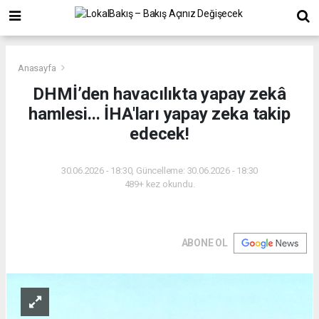
Anasayfa
DHMİ’den havacılıkta yapay zekâ
hamlesi... İHA'ları yapay zeka takip
edecek!
30.06.2026 - 18:30, Güncelleme: 30.06.2026 - 18:30
489+ kez okundu.
ABONE OL