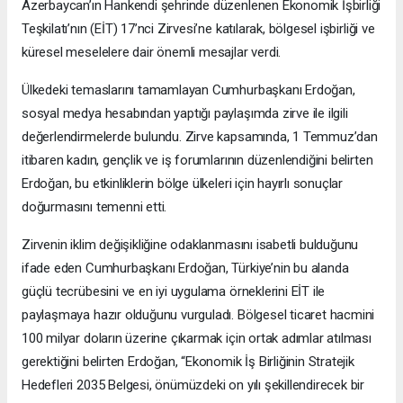
Azerbaycan’ın Hankendi şehrinde düzenlenen Ekonomik İşbirliği
Teşkilatı’nın (EİT) 17’nci Zirvesi’ne katılarak, bölgesel işbirliği ve
küresel meselelere dair önemli mesajlar verdi.
Ülkedeki temaslarını tamamlayan Cumhurbaşkanı Erdoğan,
sosyal medya hesabından yaptığı paylaşımda zirve ile ilgili
değerlendirmelerde bulundu. Zirve kapsamında, 1 Temmuz’dan
itibaren kadın, gençlik ve iş forumlarının düzenlendiğini belirten
Erdoğan, bu etkinliklerin bölge ülkeleri için hayırlı sonuçlar
doğurmasını temenni etti.
Zirvenin iklim değişikliğine odaklanmasını isabetli bulduğunu
ifade eden Cumhurbaşkanı Erdoğan, Türkiye’nin bu alanda
güçlü tecrübesini ve en iyi uygulama örneklerini EİT ile
paylaşmaya hazır olduğunu vurguladı. Bölgesel ticaret hacmini
100 milyar doların üzerine çıkarmak için ortak adımlar atılması
gerektiğini belirten Erdoğan, “Ekonomik İş Birliğinin Stratejik
Hedefleri 2035 Belgesi, önümüzdeki on yılı şekillendirecek bir