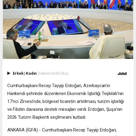
Erkek
|
Kadın
(Haberi Sesli Oku)
Cumhurbaşkanı Recep Tayyip Erdoğan, Azerbaycan’ın
Hankendi şehrinde düzenlenen Ekonomik İşbirliği Teşkilatı’nın
17’nci Zirvesi’nde, bölgesel ticaretin artırılması, turizm işbirliği
ve Filistin davasına destek mesajları verdi. Erdoğan, Şuşa’nın
2026 Turizm Başkenti seçilmesini kutladı.
ANKARA (İGFA) - Cumhurbaşkanı Recep Tayyip Erdoğan,