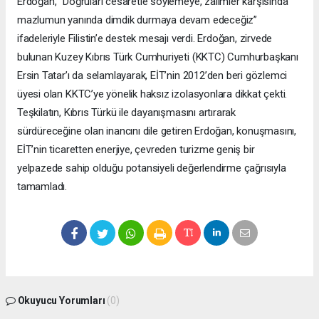
Erdoğan, "Doğruları cesaretle söylemeye, zalimler karşısında
mazlumun yanında dimdik durmaya devam edeceğiz”
ifadeleriyle Filistin’e destek mesajı verdi. Erdoğan, zirvede
bulunan Kuzey Kıbrıs Türk Cumhuriyeti (KKTC) Cumhurbaşkanı
Ersin Tatar’ı da selamlayarak, EİT’nin 2012’den beri gözlemci
üyesi olan KKTC’ye yönelik haksız izolasyonlara dikkat çekti.
Teşkilatın, Kıbrıs Türkü ile dayanışmasını artırarak
sürdüreceğine olan inancını dile getiren Erdoğan, konuşmasını,
EİT’nin ticaretten enerjiye, çevreden turizme geniş bir
yelpazede sahip olduğu potansiyeli değerlendirme çağrısıyla
tamamladı.
Okuyucu Yorumları
(0)