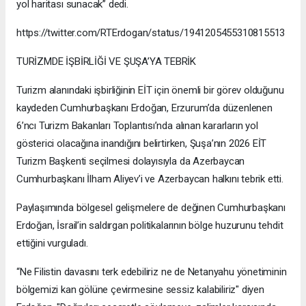
yol haritası sunacak” dedi.
https://twitter.com/RTErdogan/status/1941205455310815513
TURİZMDE İŞBİRLİĞİ VE ŞUŞA’YA TEBRİK
Turizm alanındaki işbirliğinin EİT için önemli bir görev olduğunu
kaydeden Cumhurbaşkanı Erdoğan, Erzurum’da düzenlenen
6’ncı Turizm Bakanları Toplantısı’nda alınan kararların yol
gösterici olacağına inandığını belirtirken, Şuşa’nın 2026 EİT
Turizm Başkenti seçilmesi dolayısıyla da Azerbaycan
Cumhurbaşkanı İlham Aliyev’i ve Azerbaycan halkını tebrik etti.
Paylaşımında bölgesel gelişmelere de değinen Cumhurbaşkanı
Erdoğan, İsrail’in saldırgan politikalarının bölge huzurunu tehdit
ettiğini vurguladı.
“Ne Filistin davasını terk edebiliriz ne de Netanyahu yönetiminin
bölgemizi kan gölüne çevirmesine sessiz kalabiliriz" diyen