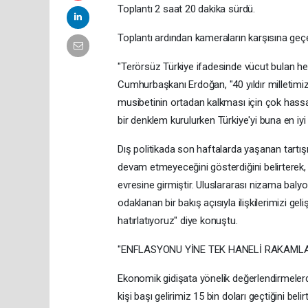
Toplantı 2 saat 20 dakika sürdü.
Toplantı ardından kameraların karşısına ge
"Terörsüz Türkiye ifadesinde vücut bulan hed
Cumhurbaşkanı Erdoğan, "40 yıldır milletimiz
musibetinin ortadan kalkması için çok has
bir denklem kurulurken Türkiye'yi buna en iyi 
Dış politikada son haftalarda yaşanan tartı
devam etmeyeceğini gösterdiğini belirterek, 
evresine girmiştir. Uluslararası nizama balyo
odaklanan bir bakış açısıyla ilişkilerimizi g
hatırlatıyoruz" diye konuştu.
"ENFLASYONU YİNE TEK HANELİ RAKAMLA
Ekonomik gidişata yönelik değerlendirmelerde
kişi başı gelirimiz 15 bin doları geçtiğini be