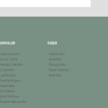
ERVİSLER
DİĞER
Hava Durumu
Sitede Ara
Yol ve Trafik
Anketler
Namaz Vakitleri
Biyografiler
Eczaneler
Rüya Tabirleri
Lig Fikstürü
Astroloji
Tarihte Bugün
Sinemalar
Seri İlanlar
Şehir Rehberi
Gazete Manşetleri