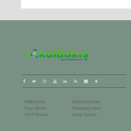
Pro-0.049
Hakkımızda
Kullanım Şartları
Yayın İlkeleri
Whatsapp İhbar
Veri Politikası
Haber Gönder