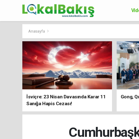
Vid
Ek
Anasayfa
İsviçre: 23 Nisan Davasında Karar 11
Gong, Qu
Sanığa Hapis Cezası!
Cumhurbaşka