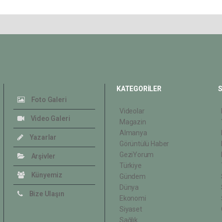
KATEGORİLER
S
Foto Galeri
Videolar
Video Galeri
Magazin
Almanya
Yazarlar
Görüntülü Haber
GeziYorum
Arşivler
Türkiye
Künyemiz
Gündem
Dünya
Bize Ulaşın
Ekonomi
Siyaset
Sağlık