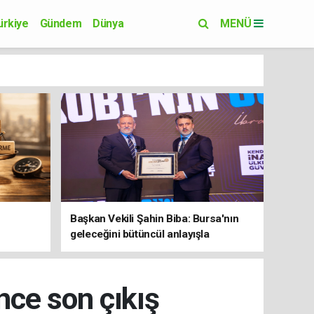
ürkiye
Gündem
Dünya
MENÜ
Yaşam
Eğitim
Başkan Vekili Şahin Biba: Bursa'nın
geleceğini bütüncül anlayışla
planlıyoruz
ce son çıkış