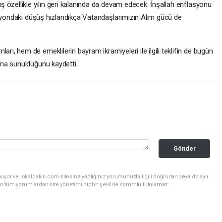
özellikle yılın geri kalanında da devam edecek. İnşallah enflasyonu
asyondaki düşüş hızlandıkça Vatandaşlarımızın Alım gücü de
, hem de emeklilerin bayram ikramiyeleri ile ilgili teklifin de bugün
na sunulduğunu kaydetti.
Gönder
uyor ve lokalbakis.com sitesine yaptığınız yorumunuzla ilgili doğrudan veya dolaylı
n tüm yorumlardan site yönetimi hiçbir şekilde sorumlu tutulamaz.