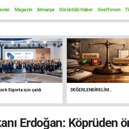
eolar
Magazin
Almanya
Görüntülü Haber
GeziYorum
T
onomi
Siyaset
Sağlık
Spor
Kültür-Sanat
Bilim-Teknoloji
ick Sigorta için çaldı
DEĞERLENDİRELİM…
nı Erdoğan: Köprüden ön