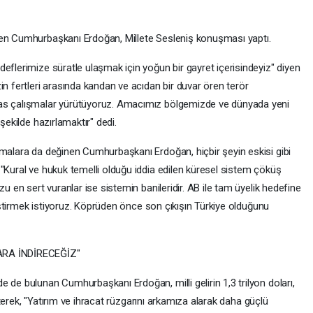
çen Cumhurbaşkanı Erdoğan, Millete Sesleniş konuşması yaptı.
eflerimize süratle ulaşmak için yoğun bir gayret içerisindeyiz" diyen
in fertleri arasında kandan ve acıdan bir duvar ören terör
sas çalışmalar yürütüyoruz. Amacımız bölgemizde ve dünyada yeni
şekilde hazırlamaktır" dedi.
şmalara da değinen Cumhurbaşkanı Erdoğan, hiçbir şeyin eskisi gibi
"Kural ve hukuk temelli olduğu iddia edilen küresel sistem çöküş
zu en sert vuranlar ise sistemin banileridir. AB ile tam üyelik hedefine
eliştirmek istiyoruz. Köprüden önce son çıkışın Türkiye olduğunu
RA İNDİRECEĞİZ"
 de bulunan Cumhurbaşkanı Erdoğan, milli gelirin 1,3 trilyon doları,
lirterek, "Yatırım ve ihracat rüzgarını arkamıza alarak daha güçlü