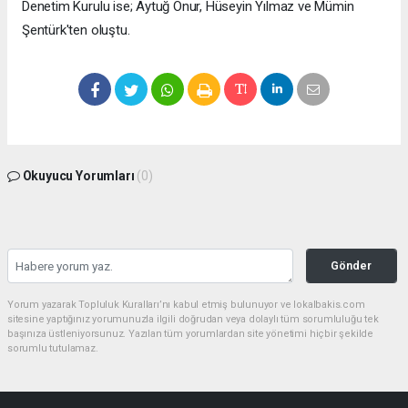
Denetim Kurulu ise; Aytuğ Onur, Hüseyin Yılmaz ve Mümin
Şentürk'ten oluştu.
Okuyucu Yorumları
(0)
Gönder
Yorum yazarak Topluluk Kuralları’nı kabul etmiş bulunuyor ve lokalbakis.com
sitesine yaptığınız yorumunuzla ilgili doğrudan veya dolaylı tüm sorumluluğu tek
başınıza üstleniyorsunuz. Yazılan tüm yorumlardan site yönetimi hiçbir şekilde
sorumlu tutulamaz.