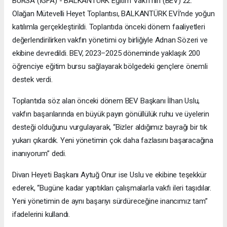
BURSA (İGFA) - BALKANTÜRK Eğitim Vakfı'nın (BEV) 22.
Olağan Mütevelli Heyet Toplantısı, BALKANTÜRK EVİ’nde yoğun
katılımla gerçekleştirildi. Toplantıda önceki dönem faaliyetleri
değerlendirilirken vakfın yönetimi oy birliğiyle Adnan Sözeri ve
ekibine devredildi. BEV, 2023–2025 döneminde yaklaşık 200
öğrenciye eğitim bursu sağlayarak bölgedeki gençlere önemli
destek verdi.
Toplantıda söz alan önceki dönem BEV Başkanı İlhan Uslu,
vakfın başarılarında en büyük payın gönüllülük ruhu ve üyelerin
desteği olduğunu vurgulayarak, “Bizler aldığımız bayrağı bir tık
yukarı çıkardık. Yeni yönetimin çok daha fazlasını başaracağına
inanıyorum” dedi.
Divan Heyeti Başkanı Aytuğ Onur ise Uslu ve ekibine teşekkür
ederek, “Bugüne kadar yaptıkları çalışmalarla vakfı ileri taşıdılar.
Yeni yönetimin de aynı başarıyı sürdüreceğine inancımız tam”
ifadelerini kullandı.