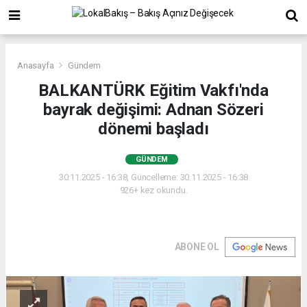
Anasayfa
Gündem
BALKANTÜRK Eğitim Vakfı'nda
bayrak değişimi: Adnan Sözeri
dönemi başladı
GÜNDEM
30.11.2025 - 16:38, Güncelleme: 30.11.2025 - 16:38
926+ kez okundu.
ABONE OL