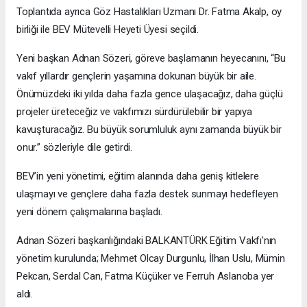
Toplantıda ayrıca Göz Hastalıkları Uzmanı Dr. Fatma Akalp, oy
birliği ile BEV Mütevelli Heyeti Üyesi seçildi.
Yeni başkan Adnan Sözeri, göreve başlamanın heyecanını, “Bu
vakıf yıllardır gençlerin yaşamına dokunan büyük bir aile.
Önümüzdeki iki yılda daha fazla gence ulaşacağız, daha güçlü
projeler üreteceğiz ve vakfımızı sürdürülebilir bir yapıya
kavuşturacağız. Bu büyük sorumluluk aynı zamanda büyük bir
onur.” sözleriyle dile getirdi.
BEV’in yeni yönetimi, eğitim alanında daha geniş kitlelere
ulaşmayı ve gençlere daha fazla destek sunmayı hedefleyen
yeni dönem çalışmalarına başladı.
Adnan Sözeri başkanlığındaki BALKANTÜRK Eğitim Vakfı'nın
yönetim kurulunda; Mehmet Olcay Durgunlu, İlhan Uslu, Mümin
Pekcan, Serdal Can, Fatma Küçüker ve Ferruh Aslanoba yer
aldı.