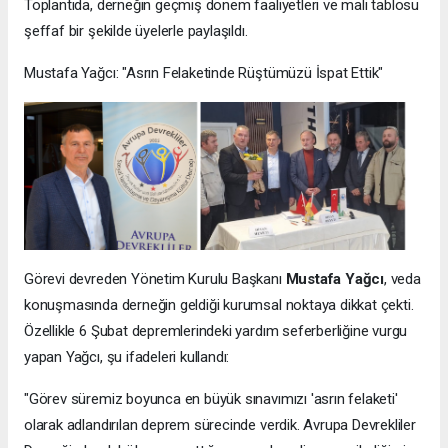
Toplantıda, derneğin geçmiş dönem faaliyetleri ve mali tablosu
şeffaf bir şekilde üyelerle paylaşıldı.
Mustafa Yağcı: "Asrın Felaketinde Rüştümüzü İspat Ettik"
Görevi devreden Yönetim Kurulu Başkanı
Mustafa Yağcı
, veda
konuşmasında derneğin geldiği kurumsal noktaya dikkat çekti.
Özellikle 6 Şubat depremlerindeki yardım seferberliğine vurgu
yapan Yağcı, şu ifadeleri kullandı:
"Görev süremiz boyunca en büyük sınavımızı 'asrın felaketi'
olarak adlandırılan deprem sürecinde verdik. Avrupa Devrekliler