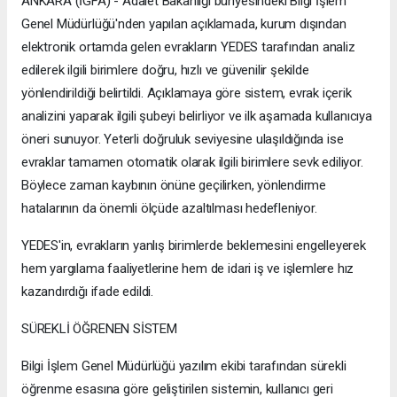
ANKARA (İGFA) - Adalet Bakanlığı bünyesindeki Bilgi İşlem
Genel Müdürlüğü'nden yapılan açıklamada, kurum dışından
elektronik ortamda gelen evrakların YEDES tarafından analiz
edilerek ilgili birimlere doğru, hızlı ve güvenilir şekilde
yönlendirildiği belirtildi. Açıklamaya göre sistem, evrak içerik
analizini yaparak ilgili şubeyi belirliyor ve ilk aşamada kullanıcıya
öneri sunuyor. Yeterli doğruluk seviyesine ulaşıldığında ise
evraklar tamamen otomatik olarak ilgili birimlere sevk ediliyor.
Böylece zaman kaybının önüne geçilirken, yönlendirme
hatalarının da önemli ölçüde azaltılması hedefleniyor.
YEDES'in, evrakların yanlış birimlerde beklemesini engelleyerek
hem yargılama faaliyetlerine hem de idari iş ve işlemlere hız
kazandırdığı ifade edildi.
SÜREKLİ ÖĞRENEN SİSTEM
Bilgi İşlem Genel Müdürlüğü yazılım ekibi tarafından sürekli
öğrenme esasına göre geliştirilen sistemin, kullanıcı geri