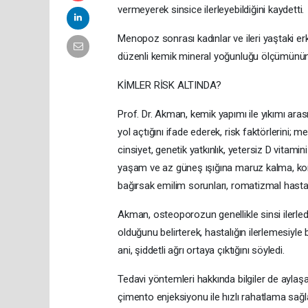
vermeyerek sinsice ilerleyebildiğini kaydetti.
Menopoz sonrası kadınlar ve ileri yaştaki e
düzenli kemik mineral yoğunluğu ölçümünün
KİMLER RİSK ALTINDA?
Prof. Dr. Akman, kemik yapımı ile yıkımı ar
yol açtığını ifade ederek, risk faktörlerini;
cinsiyet, genetik yatkınlık, yetersiz D vitamin
yaşam ve az güneş ışığına maruz kalma, kortiz
bağırsak emilim sorunları, romatizmal hastalık
Akman, osteoporozun genellikle sinsi ilerlediğ
olduğunu belirterek, hastalığın ilerlemesiyl
ani, şiddetli ağrı ortaya çıktığını söyledi.
Tedavi yöntemleri hakkında bilgiler de ayla
çimento enjeksiyonu ile hızlı rahatlama sağlan