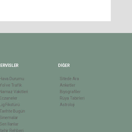
ERVİSLER
DİĞER
Hava Durumu
Sitede Ara
Yol ve Trafik
Anketler
Namaz Vakitleri
Biyografiler
Eczaneler
Rüya Tabirleri
Lig Fikstürü
Astroloji
Tarihte Bugün
Sinemalar
Seri İlanlar
Şehir Rehberi