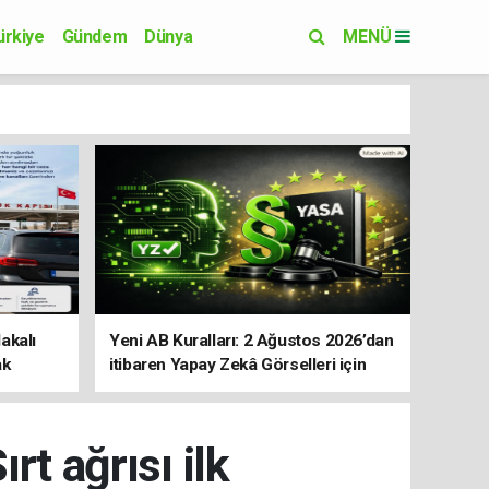
ürkiye
Gündem
Dünya
MENÜ
Yaşam
Eğitim
akalı
Yeni AB Kuralları: 2 Ağustos 2026’dan
ak
itibaren Yapay Zekâ Görselleri için
Etiket Zorunluluğu
t ağrısı ilk