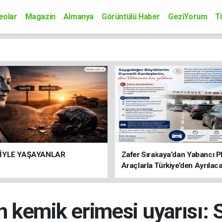
eolar
Magazin
Almanya
Görüntülü Haber
GeziYorum
T
onomi
Siyaset
Sağlık
Spor
Kültür-Sanat
Bilim-Teknoloji
İYLE YAŞAYANLAR
Zafer Sırakaya’dan Yabancı Pl
Araçlarla Türkiye’den Ayrılac
Vatandaşlara Önemli Uyarı
kemik erimesi uyarısı: Sır