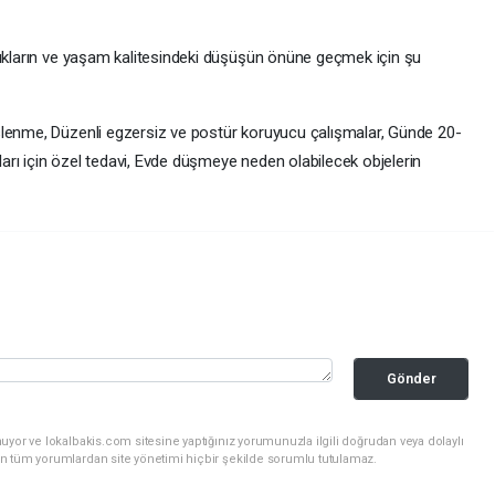
rıkların ve yaşam kalitesindeki düşüşün önüne geçmek için şu
slenme, Düzenli egzersiz ve postür koruyucu çalışmalar, Günde 20-
rı için özel tedavi, Evde düşmeye neden olabilecek objelerin
Gönder
uyor ve lokalbakis.com sitesine yaptığınız yorumunuzla ilgili doğrudan veya dolaylı
n tüm yorumlardan site yönetimi hiçbir şekilde sorumlu tutulamaz.