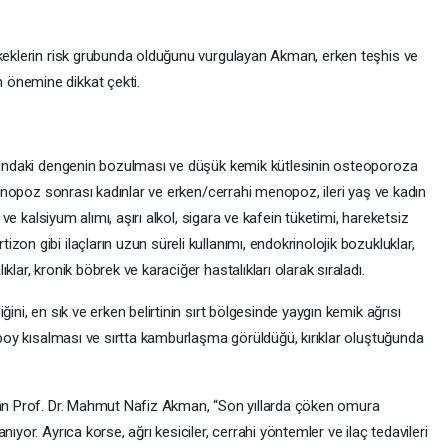
rkeklerin risk grubunda olduğunu vurgulayan Akman, erken teşhis ve
 önemine dikkat çekti.
asındaki dengenin bozulması ve düşük kemik kütlesinin osteoporoza
 menopoz sonrası kadınlar ve erken/cerrahi menopoz, ileri yaş ve kadın
i ve kalsiyum alımı, aşırı alkol, sigara ve kafein tüketimi, hareketsiz
on gibi ilaçların uzun süreli kullanımı, endokrinolojik bozukluklar,
lar, kronik böbrek ve karaciğer hastalıkları olarak sıraladı.
ini, en sık ve erken belirtinin sırt bölgesinde yaygın kemik ağrısı
e boy kısalması ve sırtta kamburlaşma görüldüğü, kırıklar oluştuğunda
şan Prof. Dr. Mahmut Nafiz Akman, “Son yıllarda çöken omura
ıyor. Ayrıca korse, ağrı kesiciler, cerrahi yöntemler ve ilaç tedavileri