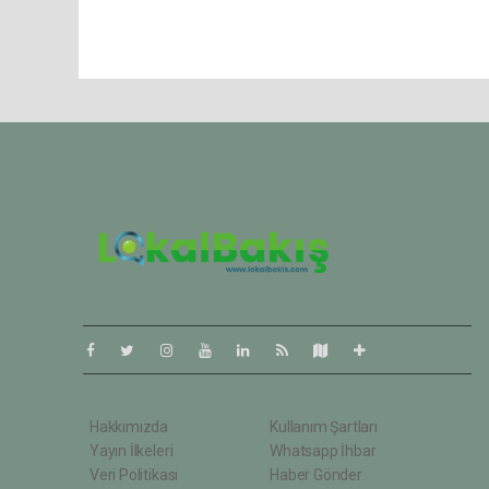
Pro-0.060
Hakkımızda
Kullanım Şartları
Yayın İlkeleri
Whatsapp İhbar
Veri Politikası
Haber Gönder