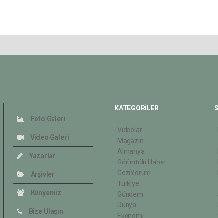
KATEGORİLER
S
Foto Galeri
Videolar
Video Galeri
Magazin
Almanya
Yazarlar
Görüntülü Haber
GeziYorum
Arşivler
Türkiye
Künyemiz
Gündem
Dünya
Bize Ulaşın
Ekonomi