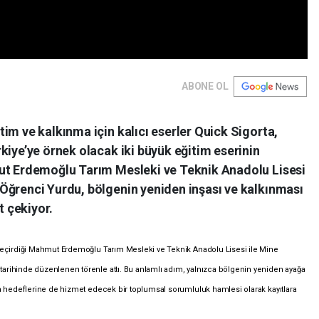
ABONE OL
im ve kalkınma için kalıcı eserler Quick Sigorta,
kiye’ye örnek olacak iki büyük eğitim eserinin
mut Erdemoğlu Tarım Mesleki ve Teknik Anadolu Lisesi
Öğrenci Yurdu, bölgenin yeniden inşası ve kalkınması
t çekiyor.
 geçirdiği Mahmut Erdemoğlu Tarım Mesleki ve Teknik Anadolu Lisesi ile Mine
arihinde düzenlenen törenle attı. Bu anlamlı adım, yalnızca bölgenin yeniden ayağa
ma hedeflerine de hizmet edecek bir toplumsal sorumluluk hamlesi olarak kayıtlara