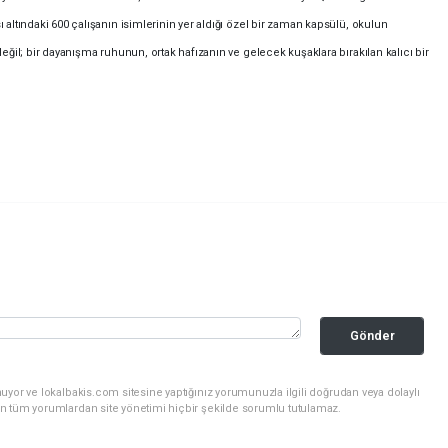
ı altındaki 600 çalışanın isimlerinin yer aldığı özel bir zaman kapsülü, okulun
değil; bir dayanışma ruhunun, ortak hafızanın ve gelecek kuşaklara bırakılan kalıcı bir
Gönder
uyor ve lokalbakis.com sitesine yaptığınız yorumunuzla ilgili doğrudan veya dolaylı
n tüm yorumlardan site yönetimi hiçbir şekilde sorumlu tutulamaz.