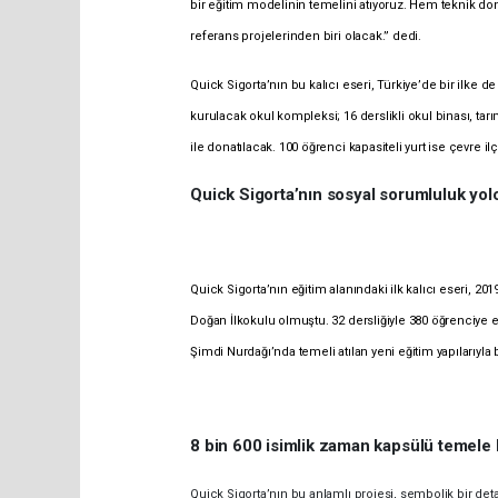
bir eğitim modelinin temelini atıyoruz. Hem teknik don
referans projelerinden biri olacak.” dedi.
Quick Sigorta’nın bu kalıcı eseri, Türkiye’de bir ilke
kurulacak okul kompleksi; 16 derslikli okul binası, tarım
ile donatılacak. 100 öğrenci kapasiteli yurt ise çevre 
Quick Sigorta’nın sosyal sorumluluk yo
Quick Sigorta’nın eğitim alanındaki ilk kalıcı eseri, 20
Doğan İlkokulu olmuştu. 32 dersliğiyle 380 öğrenciye e
Şimdi Nurdağı’nda temeli atılan yeni eğitim yapılarıyla
8 bin 600 isimlik zaman kapsülü temele b
Quick Sigorta’nın bu anlamlı projesi, sembolik bir de