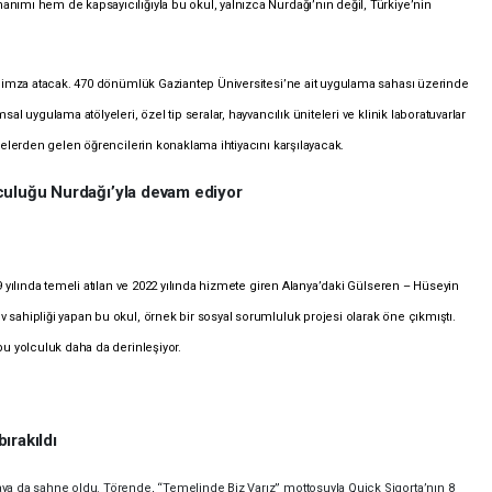
anımı hem de kapsayıcılığıyla bu okul, yalnızca Nurdağı’nın değil, Türkiye’nin
 de imza atacak. 470 dönümlük Gaziantep Üniversitesi’ne ait uygulama sahası üzerinde
sal uygulama atölyeleri, özel tip seralar, hayvancılık üniteleri ve klinik laboratuvarlar
ilçelerden gelen öğrencilerin konaklama ihtiyacını karşılayacak.
lculuğu Nurdağı’yla devam ediyor
19 yılında temeli atılan ve 2022 yılında hizmete giren Alanya’daki Gülseren – Hüseyin
v sahipliği yapan bu okul, örnek bir sosyal sorumluluk projesi olarak öne çıkmıştı.
 bu yolculuk daha da derinleşiyor.
ırakıldı
taya da sahne oldu. Törende, “Temelinde Biz Varız” mottosuyla Quick Sigorta’nın 8