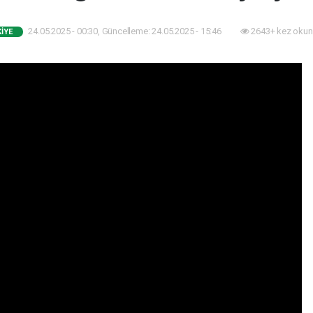
24.05.2025 - 00:30, Güncelleme: 24.05.2025 - 15:46
2643+ kez okun
IYE