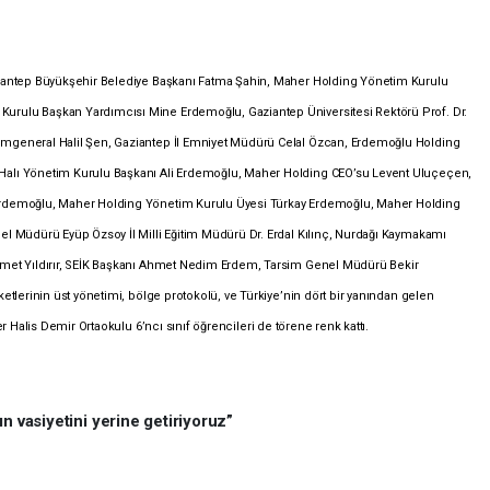
ziantep Büyükşehir Belediye Başkanı Fatma Şahin, Maher Holding Yönetim Kurulu
rulu Başkan Yardımcısı Mine Erdemoğlu, Gaziantep Üniversitesi Rektörü Prof. Dr.
mgeneral Halil Şen, Gaziantep İl Emniyet Müdürü Celal Özcan,
Erdemoğlu Holding
Halı Yönetim Kurulu Başkanı Ali Erdemoğlu, Maher Holding CEO’su Levent Uluçeçen,
Erdemoğlu, Maher Holding Yönetim Kurulu Üyesi Türkay Erdemoğlu, Maher Holding
el Müdürü Eyüp Özsoy İl Milli Eğitim Müdürü Dr. Erdal Kılınç, Nurdağı Kaymakamı
hmet Yıldırır, SEİK Başkanı Ahmet Nedim Erdem, Tarsim Genel Müdürü Bekir
etlerinin üst yönetimi, bölge protokolü, ve Türkiye’nin dört bir yanından gelen
 Halis Demir Ortaokulu 6’ncı sınıf öğrencileri de törene renk kattı.
n vasiyetini yerine getiriyoruz”