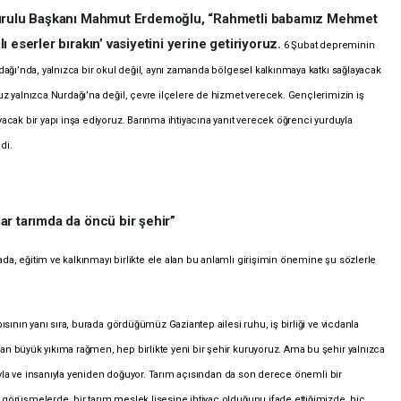
urulu Başkanı Mahmut Erdemoğlu, “Rahmetli babamız Mehmet
 eserler bırakın’ vasiyetini yerine getiriyoruz.
6 Şubat depreminin
dağı’nda, yalnızca bir okul değil, aynı zamanda bölgesel kalkınmaya katkı sağlayacak
uz yalnızca Nurdağı’na değil, çevre ilçelere de hizmet verecek. Gençlerimizin iş
acak bir yapı inşa ediyoruz. Barınma ihtiyacına yanıt verecek öğrenci yurduyla
di.
ar tarımda da öncü bir şehir”
a, eğitim ve kalkınmayı birlikte ele alan bu anlamlı girişimin önemine şu sözlerle
ısının yanı sıra, burada gördüğümüz Gaziantep ailesi ruhu, iş birliği ve vicdanla
n büyük yıkıma rağmen, hep birlikte yeni bir şehir kuruyoruz. Ama bu şehir yalnızca
rıyla ve insanıyla yeniden doğuyor. Tarım açısından da son derece önemli bir
görüşmelerde, bir tarım meslek lisesine ihtiyaç olduğunu ifade ettiğimizde, hiç