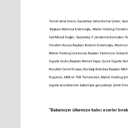
Temel atma töreni; Gaziantep Valisi Kemal Çeber, Ga
Başkanı Mahmut Erdemoğlu, Maher Holding Yönetim Ku
Sait Mesut Doğan, Gaziantep İl Jandarma Komutanı Tü
Yönetim Kurulu Başkanı İbrahim Erdemoğlu, Merinos 
Maher Holding İcra kurulu Başkan Yardımcısı Gökay 
Sigorta Grubu Başkanı Ahmet Yaşar, Quick Sigorta Gen
Nurullah Cemil Erciyas, Nurdağı Belediye Başkanı Me
Engürülü, SAİK ve TSB Temsilcileri, Maher Holding Şirk
sigorta acentelerinin katılımıyla gerçekleşti.
Şehit Ömer
“Babamızın ülkemize kalıcı eserler bırakı