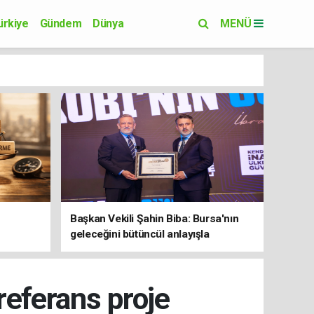
ürkiye
Gündem
Dünya
MENÜ
Yaşam
Eğitim
Başkan Vekili Şahin Biba: Bursa'nın
geleceğini bütüncül anlayışla
planlıyoruz
referans proje