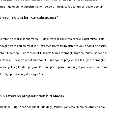
kemizin geleceğine duyulan inancın ve sorumluluk duygusunun bir göstergesidir.”
i yapmak için birlikte çalışacağız”
 törende yaptığı konuşmada, “Gıda güvenliği, savunma sanayii kadar stratejik bir
ceği görerek bu adımı atıyor. Gaziantep’imize tarım alanında çok değerli bir eğitim
 Mahmut Erdemoğlu Tarım Meslek Lisesi ve Mine Erdemoğlu Öğrenci Yurdu, sadece bir
ü olacak, Türkiye’ye örnek bir model…
Bu vizyoner projeye katkıları için Erdemoğlu
anın yolu eğitimden geçiyor. Gaziantep’te eğitimli tarımın gelişmesi için üzerimize
nti yapmak için çalışacağız.” dedi.
e’nin referans projelerinden biri olacak
nuşmasında “Bugün sadece bir okulun değil, tematik yapısıyla ülkemize örnek olacak