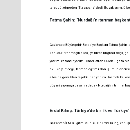
tereddüt etmeden ‘Biz yaparız’ dedi. Bu yaklaşım, ül
Fatma Şahin: “Nurdağı’nı tarımın başkent
Gaziantep Büyükşehir Belediye Başkanı Fatma Şahin ise
konudur. Erdemoğlu ailesi, yalnızca bugünü değil, gele
yatırımı kazandırıyoruz. Temeli atılan Quick Sigorta
okul ve yurt değil, tarımda eğitimli dönüşümün öncüs
ailesine gönülden teşekkür ediyorum.
Tarımda kalkınm
düşeni yapmaya devam edecek Nurdağı’nı tarımın başke
Erdal Kılınç: Türkiye’de bir ilk ve Türkiy
Gaziantep İl Milli Eğitim Müdürü Dr. Erdal Kılınç, ko