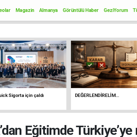
eolar
Magazin
Almanya
Görüntülü Haber
GeziYorum
T
onomi
Siyaset
Sağlık
Spor
Kültür-Sanat
Bilim-Teknoloji
ick Sigorta için çaldı
DEĞERLENDİRELİM…
’dan Eğitimde Türkiye’ye 