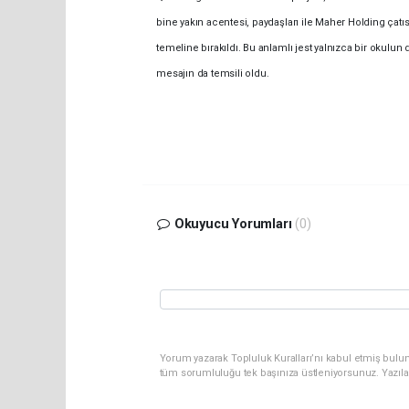
bine yakın acentesi, paydaşları ile Maher Holding çatıs
temeline bırakıldı. Bu anlamlı jest yalnızca bir okulun 
mesajın da temsili oldu.
Okuyucu Yorumları
(0)
Yorum yazarak Topluluk Kuralları’nı kabul etmiş bulun
tüm sorumluluğu tek başınıza üstleniyorsunuz. Yazıla