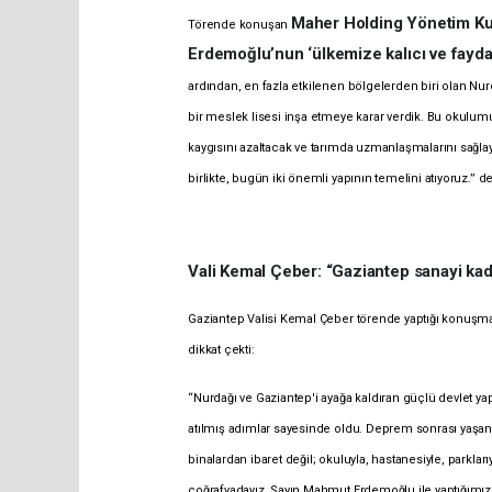
Maher Holding Yönetim K
Törende konuşan
Erdemoğlu’nun ‘ülkemize kalıcı ve faydalı
ardından, en fazla etkilenen bölgelerden biri olan Nur
bir meslek lisesi inşa etmeye karar verdik. Bu okulum
kaygısını azaltacak ve tarımda uzmanlaşmalarını sağlay
birlikte, bugün iki önemli yapının temelini atıyoruz.” de
Vali Kemal Çeber: “Gaziantep sanayi kad
Gaziantep Valisi Kemal Çeber törende yaptığı konuşmad
dikkat çekti:
“Nurdağı ve Gaziantep'i ayağa kaldıran güçlü devlet yap
atılmış adımlar sayesinde oldu. Deprem sonrası yaşana
binalardan ibaret değil; okuluyla, hastanesiyle, parkla
coğrafyadayız. Sayın Mahmut Erdemoğlu ile yaptığımız 