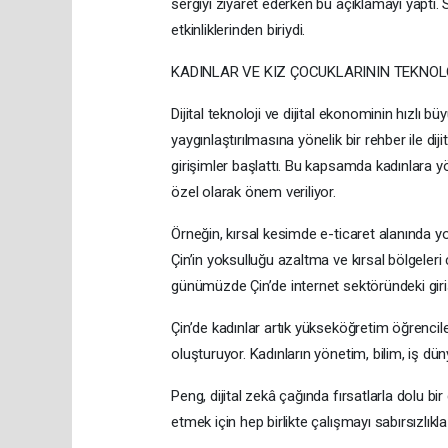
sergiyi ziyaret ederken bu açıklamayı yaptı. 
etkinliklerinden biriydi.
KADINLAR VE KIZ ÇOCUKLARININ TEKNOL
Dijital teknoloji ve dijital ekonominin hızlı bü
yaygınlaştırılmasına yönelik bir rehber ile dij
girişimler başlattı. Bu kapsamda kadınlara y
özel olarak önem veriliyor.
Örneğin, kırsal kesimde e-ticaret alanında y
Çin’in yoksulluğu azaltma ve kırsal bölgeleri c
günümüzde Çin’de internet sektöründeki giriş
Çin’de kadınlar artık yükseköğretim öğrencil
oluşturuyor. Kadınların yönetim, bilim, iş düny
Peng, dijital zekâ çağında fırsatlarla dolu bi
etmek için hep birlikte çalışmayı sabırsızlıkla