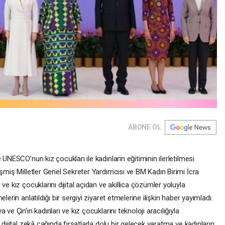
ABONE OL
 UNESCO’nun kız çocukları ile kadınların eğitiminin ilerletilmesi
eşmiş Milletler Genel Sekreter Yardımcısı ve BM Kadın Birimi İcra
ve kız çocuklarını dijital açıdan ve akıllıca çözümler yoluyla
erin anlatıldığı bir sergiyi ziyaret etmelerine ilişkin haber yayımladı.
ve Çin’in kadınları ve kız çocuklarını teknoloji aracılığıyla
dijital zekâ çağında fırsatlarla dolu bir gelecek yaratma ve kadınların