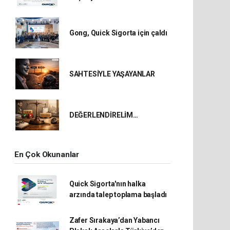
Gong, Quick Sigorta için çaldı
SAHTESİYLE YAŞAYANLAR
DEĞERLENDİRELİM…
En Çok Okunanlar
Quick Sigorta'nın halka
arzında talep toplama başladı
Zafer Sırakaya’dan Yabancı