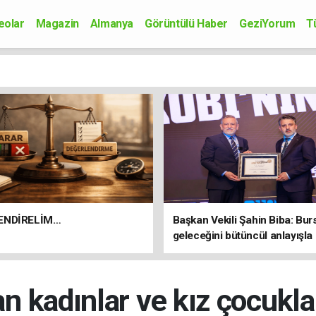
eolar
Magazin
Almanya
Görüntülü Haber
GeziYorum
T
onomi
Siyaset
Sağlık
Spor
Kültür-Sanat
Bilim-Teknoloji
ENDİRELİM…
Başkan Vekili Şahin Biba: Bur
geleceğini bütüncül anlayışla
planlıyoruz
 kadınlar ve kız çocuklar