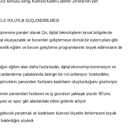
Söz konusu sergi, Küresel Kadın Liderler Zirvesi’nin yan
OJİ YOLUYLA GÜÇLENDİRİLMESİ
yümesine paralel olarak Çin, dijital teknolojilerin kırsal bölgelerde
ital okuryazarlık ve becerileri geliştirmeye dönük bir eylem planı gibi
önelik eğitim ve beceri geliştirme programlarının teşvik edilmesine de
oğun eğitim alan daha fazla kadın, dijital ekonomiyi benimsiyor ve
anlandırma çabalarında belirgin bir rol üstleniyor. İstatistikler,
imcilerin yarısından fazlasını kadınların oluşturduğunu gösteriyor.
erinin yarısından fazlasını ve iş gücünün yaklaşık yüzde 43’ünü
ası ve spor gibi alanlardaki etkisi giderek artıyor.
r gelecek yaratmak ve kadınların küresel ölçekte ilerlemesini teşvik
 beklediğini söyledi.