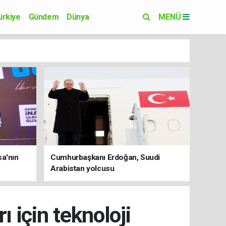
ürkiye
Gündem
Dünya
MENÜ
Yaşam
Eğitim
sa'nın
Cumhurbaşkanı Erdoğan, Suudi
Arabistan yolcusu
ı için teknoloji