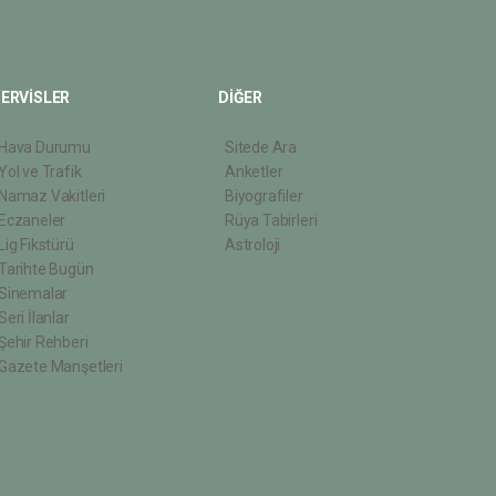
ERVİSLER
DİĞER
Hava Durumu
Sitede Ara
Yol ve Trafik
Anketler
Namaz Vakitleri
Biyografiler
Eczaneler
Rüya Tabirleri
Lig Fikstürü
Astroloji
Tarihte Bugün
Sinemalar
Seri İlanlar
Şehir Rehberi
Gazete Manşetleri