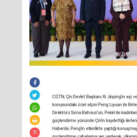
CGTN, Çin Devlet Başkanı Xi Jinping’in eşi ve
konusundaki özel elçisi Peng Liyuan ile Birl
Direktörü Sima Bahous’un, Pekin’de kadınları 
güçlendirme yönünde Çin’in kaydettiği ilerlemel
Haberde, Peng’in etkinlikte yaptığı konuşmaya 
güçlendirme çabalarına yer verilerek, ülkenin 