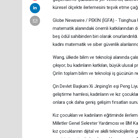
küresel ölçekte ilerlemesini teşvik etme çağr
Globe Newswire / PEKİN (İGFA) - Tsinghua Ü
matematik alanındaki önemli katkılarından do
beş ödül sahibinden biri olarak onurlandırıld
kadını matematik ve siber güvenlik alanlarında
Wang, ülkede bilim ve teknoloji alanında çal
çıkıyor; bu kadınların katkıları, büyük ulusal p
Çin’in toplam bilim ve teknoloji iş gücünün n
Çin Devlet Başkanı Xi Jinping’in eşi Peng Liyuan
geliştirme hamlesi, kadınların ve kız çocuklar
onlara çok daha geniş gelişim fırsatları sunu
Kız çocukları ve kadınların eğitiminde iler
Milletler Genel Sekreter Yardımcısı ve BM Kad
kız çocuklarının dijital ve akıllı teknolojilerle