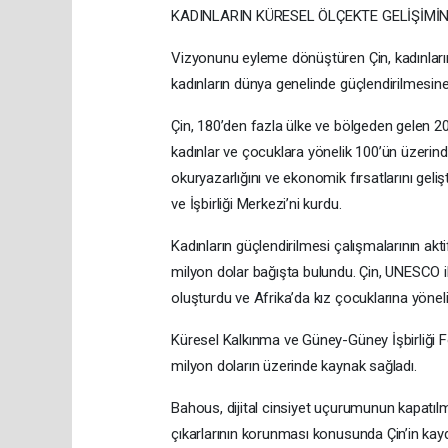
KADINLARIN KÜRESEL ÖLÇEKTE GELİŞİMİN
Vizyonunu eyleme dönüştüren Çin, kadınların g
kadınların dünya genelinde güçlendirilmesine 
Çin, 180’den fazla ülke ve bölgeden gelen 20
kadınlar ve çocuklara yönelik 100’ün üzerinde
okuryazarlığını ve ekonomik fırsatlarını geli
ve İşbirliği Merkezi’ni kurdu.
Kadınların güçlendirilmesi çalışmalarının akt
milyon dolar bağışta bulundu. Çin, UNESCO ile
oluşturdu ve Afrika’da kız çocuklarına yönelik 
Küresel Kalkınma ve Güney-Güney İşbirliği Fon
milyon doların üzerinde kaynak sağladı.
Bahous, dijital cinsiyet uçurumunun kapatılm
çıkarlarının korunması konusunda Çin’in kaydet