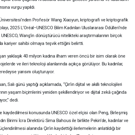
ısına vurgu yapıldı.
niversitesi’nden Profesör Wang Xiaoyun, kriptografi ve kriptografik
layı, 2025 L’Oréal–UNESCO Bilim Kadınları Uluslararası Ödülleri’nde
ı. UNESCO, Wang’in dönüştürücü nitelikteki araştırmalarının birçok
 kariyer sahibi olmaya teşvik ettiğini belirtti.
ışan yaklaşık 40 milyon kadına ilham veren öncü bir isim olarak öne
rojelerde ve ileri teknoloji alanlarında açıkça görülüyor. Bu kadınlar,
eredeyse yarısını oluşturuyor.
, Salı günü yaptığı açıklamada, “Çin’in dijital ve akıllı teknolojileri
ının yaşam biçimlerini yeniden şekillendiriyor ve dijital zekâ çağında
yor,” dedi.
leme kaydedilmesi konusunda UNESCO özel elçisi olan Peng, Birleşmiş
ın Birimi İcra Direktörü Sima Bahous ile birlikte Pekin’de, kadınlar ve
 güçlendirilmesi alanında Çin’in kaydettiği ilerlemelerin anlatıldığı bir