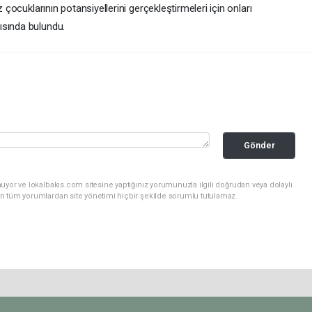
z çocuklarının potansiyellerini gerçekleştirmeleri için onları
ısında bulundu.
Gönder
uyor ve lokalbakis.com sitesine yaptığınız yorumunuzla ilgili doğrudan veya dolaylı
n tüm yorumlardan site yönetimi hiçbir şekilde sorumlu tutulamaz.