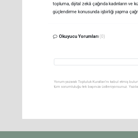
topluma, dijital zekâ çağında kadınların ve kı
güçlendirme konusunda işbirliği yapma çağr
Okuyucu Yorumları
(0)
Yorum yazarak Topluluk Kuralları’nı kabul etmiş bulun
tüm sorumluluğu tek başınıza üstleniyorsunuz. Yazıla