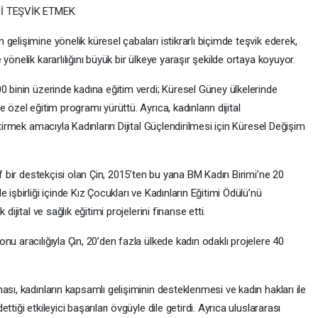
İ TEŞVİK ETMEK
elişimine yönelik küresel çabaları istikrarlı biçimde teşvik ederek,
yönelik kararlılığını büyük bir ülkeye yaraşır şekilde ortaya koyuyor.
0 binin üzerinde kadına eğitim verdi; Küresel Güney ülkelerinde
 özel eğitim programı yürüttü. Ayrıca, kadınların dijital
ştirmek amacıyla Kadınların Dijital Güçlendirilmesi için Küresel Değişim
if bir destekçisi olan Çin, 2015’ten bu yana BM Kadın Birimi’ne 20
 işbirliği içinde Kız Çocukları ve Kadınların Eğitimi Ödülü’nü
dijital ve sağlık eğitimi projelerini finanse etti.
u aracılığıyla Çin, 20’den fazla ülkede kadın odaklı projelere 40
ası, kadınların kapsamlı gelişiminin desteklenmesi ve kadın hakları ile
tiği etkileyici başarıları övgüyle dile getirdi. Ayrıca uluslararası