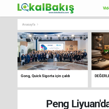
Vid
Ek
Anasayfa
Gong, Quick Sigorta için çaldı
DEĞERL
Peng Liyuan'dan