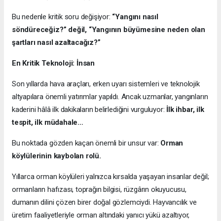
Bu nedenle kritik soru değişiyor:
“Yangını nasıl
söndüreceğiz?” değil, “Yangının büyümesine neden olan
şartları nasıl azaltacağız?”
En Kritik Teknoloji: İnsan
Son yıllarda hava araçları, erken uyarı sistemleri ve teknolojik
altyapılara önemli yatırımlar yapıldı. Ancak uzmanlar, yangınların
kaderini hâlâ ilk dakikaların belirlediğini vurguluyor:
İlk ihbar, ilk
tespit, ilk müdahale…
Bu noktada gözden kaçan önemli bir unsur var:
Orman
köylülerinin kaybolan rolü.
Yıllarca orman köylüleri yalnızca kırsalda yaşayan insanlar değil;
ormanların hafızası, toprağın bilgisi, rüzgârın okuyucusu,
dumanın dilini çözen birer doğal gözlemciydi. Hayvancılık ve
üretim faaliyetleriyle orman altındaki yanıcı yükü azaltıyor,