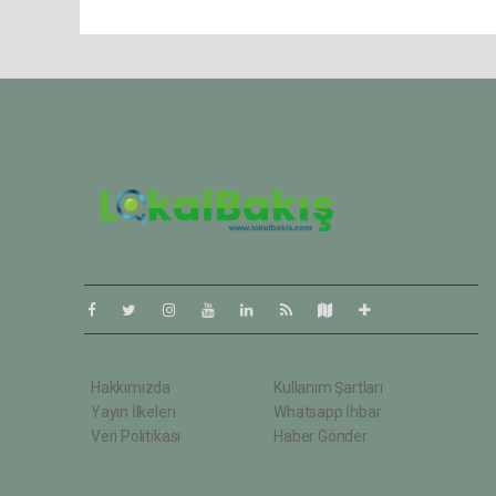
Pro-0.068
Hakkımızda
Kullanım Şartları
Yayın İlkeleri
Whatsapp İhbar
Veri Politikası
Haber Gönder