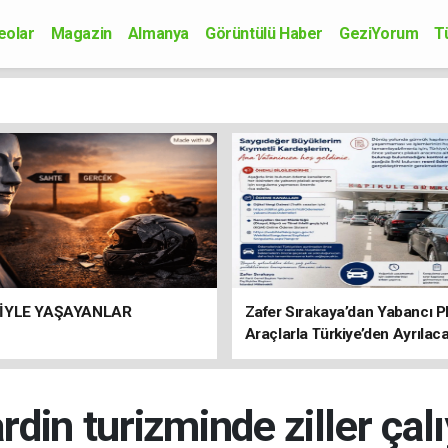
eolar
Magazin
Almanya
Görüntülü Haber
GeziYorum
T
onomi
Siyaset
Sağlık
Spor
Kültür-Sanat
Bilim-Teknoloji
İYLE YAŞAYANLAR
Zafer Sırakaya’dan Yabancı Pl
Araçlarla Türkiye’den Ayrılac
Vatandaşlara Önemli Uyarı
din turizminde ziller çal