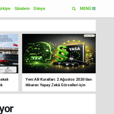
ürkiye
Gündem
Dünya
MENÜ
Yaşam
Eğitim
akalı
Yeni AB Kuralları: 2 Ağustos 2026’dan
ak
itibaren Yapay Zekâ Görselleri için
Etiket Zorunluluğu
ıyor