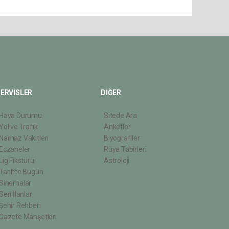
ERVİSLER
DİĞER
Hava Durumu
Sitede Ara
Yol ve Trafik
Anketler
Namaz Vakitleri
Biyografiler
Eczaneler
Rüya Tabirleri
Lig Fikstürü
Astroloji
Tarihte Bugün
Sinemalar
Seri İlanlar
Şehir Rehberi
Gazete Manşetleri