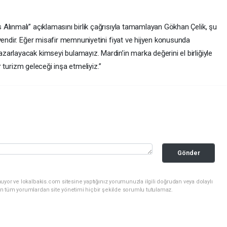
Alınmalı” açıklamasını birlik çağrısıyla tamamlayan Gökhan Çelik, şu
vendir. Eğer misafir memnuniyetini fiyat ve hijyen konusunda
arlayacak kimseyi bulamayız. Mardin’in marka değerini el birliğiyle
ir turizm geleceği inşa etmeliyiz.”
Gönder
uyor ve lokalbakis.com sitesine yaptığınız yorumunuzla ilgili doğrudan veya dolaylı
n tüm yorumlardan site yönetimi hiçbir şekilde sorumlu tutulamaz.