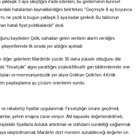
yaklaşık 3 aya sıkıştığını ifade ederken, bu gerilemenin küresel
arındaki hatalardan kaynaklandığını belirtirken, "Geçmişte 8 ay boyunca
mi, ne yazık ki bugün yaklaşık 3 aya kadar geriledi. Bu tablonun
 hatalı fiyat politikalarıdır” dedi.
uğunu kaydeden Çelik, sahadan gelen verilerin alarm verdiğini
şikayetlerinde ilk sırada yer aldığını açıkladı.
diğer giderlerin Mardin’de yüzde 50 daha yüksek olduğunu dile
“fırsatçılık” algısı yarattığını söyledi.Misafir geri bildirimlerinde öne
ışları ve memnuniyetsizlik yer alıyor.Gökhan Çelik’ten 4 Kritik
izm paydaşlarına şu çözüm önerilerini sundu.
ve rekabetçi fiyatlar uygulanmalı. Fırsatçılığın önüne geçilmeli,
lar, şehrin imajına zarar veriyor. Atıl kapasite değerlendirilmeli,
lebilir fiyatlarla doluluk artırılmalı ve istihdam sürekliliği sağlanmalı.
ya sıkıştırılmamalı; Mardin’in dört mevsim sunabileceği değerler ön