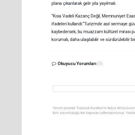
plana çıkarılarak gelir yıla yayılmalı.
“Kısa Vadeli Kazanç Değil, Memnuniyet Esas 
ifadeleri kullandı:“Turizmde asıl sermaye gü
kaybedersek, bu muazzam kültürel mirası paz
korumalı, daha ulaşılabilir ve sürdürülebilir b
Okuyucu Yorumları
(0)
Yorum yazarak Topluluk Kuralları’nı kabul etmiş bulun
tüm sorumluluğu tek başınıza üstleniyorsunuz. Yazıla