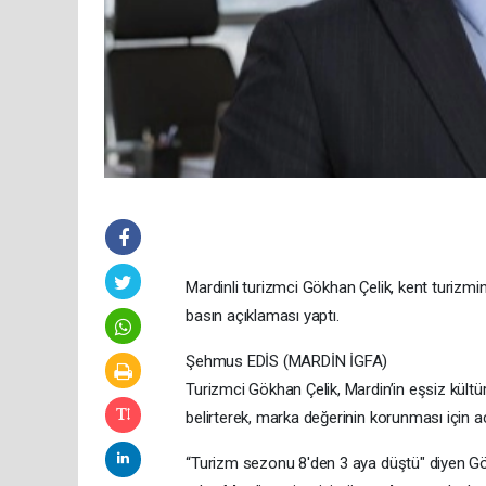
Mardinli turizmci Gökhan Çelik, kent turizm
basın açıklaması yaptı.
Şehmus EDİS (MARDİN İGFA)
Turizmci Gökhan Çelik, Mardin’in eşsiz kültüre
belirterek, marka değerinin korunması için aci
“Turizm sezonu 8'den 3 aya düştü" diyen Gö