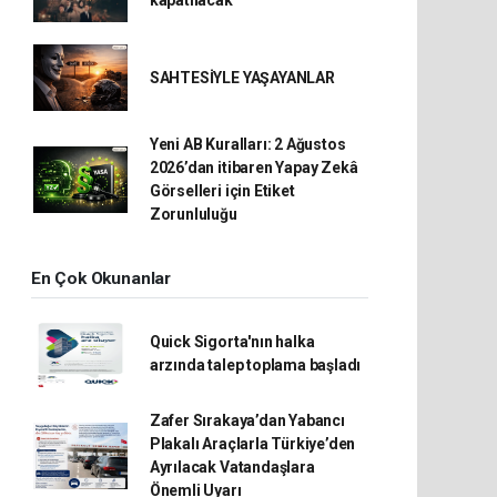
kapatılacak
SAHTESİYLE YAŞAYANLAR
Yeni AB Kuralları: 2 Ağustos
2026’dan itibaren Yapay Zekâ
Görselleri için Etiket
Zorunluluğu
En Çok Okunanlar
Quick Sigorta'nın halka
arzında talep toplama başladı
Zafer Sırakaya’dan Yabancı
Plakalı Araçlarla Türkiye’den
Ayrılacak Vatandaşlara
Önemli Uyarı