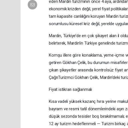
eden Mardin turizminin önce 4 aya, ardından 
ekonomik krizden değil, yerel fiyat politikal
tam kapasite canlılığını koruyan Mardin turiz
sorumlusu küresel kriz değil, yerelde uygulanan
Mardin, Türkiye’de en çok şikayet alan il old
belirterek, Mardin’in Türkiye genelinde turizm 
Komşu illere göre konaklama, yeme-içme ve 
getiren Gökhan Çelik, bu durumun misafirlerde 
çıkan şikayetler arasında kontrolsüz fiyat art
ÇağrıTurizmci Gökhan Çelik, Mardin’deki tur
Fiyat istikrarı sağlanmalı
Kısa vadeli yüksek kazanç hırsı yerine makul 
bayram ve resmi tatil dönemlerindeki aşırı zam
düşük sezonda tesisler boş bırakılmamalı; erişi
12 ay turizm hedeflenmeli — Turizm birkaç a