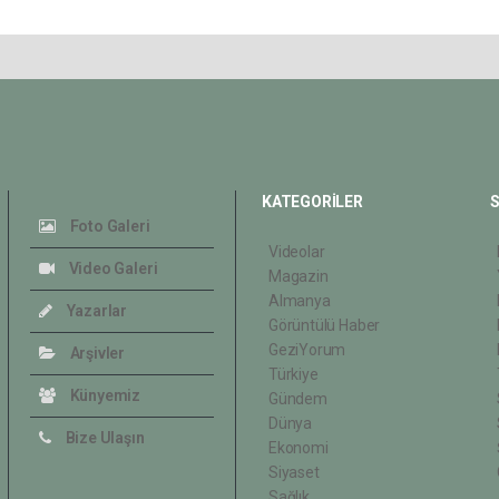
KATEGORİLER
S
Foto Galeri
Videolar
Video Galeri
Magazin
Almanya
Yazarlar
Görüntülü Haber
GeziYorum
Arşivler
Türkiye
Künyemiz
Gündem
Dünya
Bize Ulaşın
Ekonomi
Siyaset
Sağlık