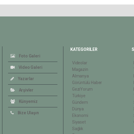
KATEGORİLER
S
Foto Galeri
Videolar
Video Galeri
Magazin
Almanya
Yazarlar
Görüntülü Haber
GeziYorum
Arşivler
Türkiye
Künyemiz
Gündem
Dünya
Bize Ulaşın
Ekonomi
Siyaset
Sağlık