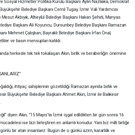
e Sosyal Hizmetler Politika Kurulu Başkanı Aylin Nazlıaka, Demokrat
ir Büyükşehir Belediye Başkanı Cemil Tugay, İzmir Vali Yardımcısı
 Mesut Akbıyık, Altıeylül Belediye Başkanı Hakan Şehirli, Manyas
elediye Başkanı Ali Koyuncu, Dursunbey Belediye Başkanı Ramazan
kanı Mehmet Çalışkan, Bayraklı Belediye Başkanı İrfan Önal,
liler ve basın mensupları katıldı.
ında herkesle tek tek tokalaşan Akın, birlik ve beraberliğin önemine
SANLARIZ”
oğaldığı, ihtiyaç sahiplerinin gözetildiği Ramazan ayında birlik ve
sir Büyükşehir Belediye Başkanı Ahmet Akın, İzmir ile Balıkesir
.
eğil” diyen Akın, “15 Mayıs’ta İzmir işgal edildikten bir gün sonra 16
ücadelesi ise bizi birleştiren en anlamlı konudur. Yani biz milli birliğe
önlü bir atan insanlarız. Bugün de o günkü azim, kararlılık ve