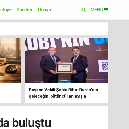
ürkiye
Gündem
Dünya
MENÜ
Yaşam
Eğitim
Başkan Vekili Şahin Biba: Bursa'nın
geleceğini bütüncül anlayışla
planlıyoruz
nda buluştu