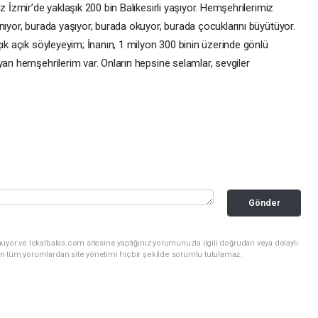
z İzmir’de yaklaşık 200 bin Balıkesirli yaşıyor. Hemşehrilerimiz
nıyor, burada yaşıyor, burada okuyor, burada çocuklarını büyütüyor.
çık açık söyleyeyim; İnanın, 1 milyon 300 binin üzerinde gönlü
yan hemşehrilerim var. Onların hepsine selamlar, sevgiler
Gönder
uyor ve lokalbakis.com sitesine yaptığınız yorumunuzla ilgili doğrudan veya dolaylı
n tüm yorumlardan site yönetimi hiçbir şekilde sorumlu tutulamaz.