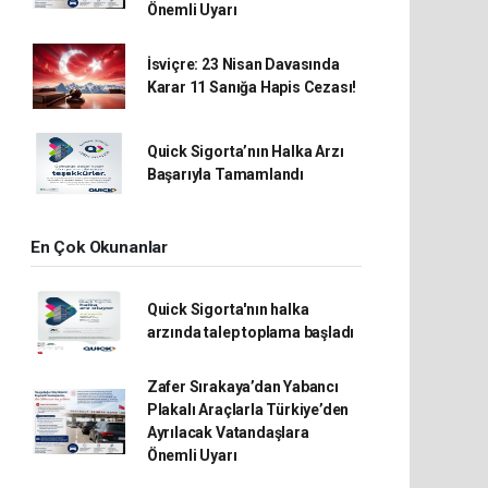
Önemli Uyarı
İsviçre: 23 Nisan Davasında
Karar 11 Sanığa Hapis Cezası!
Quick Sigorta’nın Halka Arzı
Başarıyla Tamamlandı
En Çok Okunanlar
Quick Sigorta'nın halka
arzında talep toplama başladı
Zafer Sırakaya’dan Yabancı
Plakalı Araçlarla Türkiye’den
Ayrılacak Vatandaşlara
Önemli Uyarı