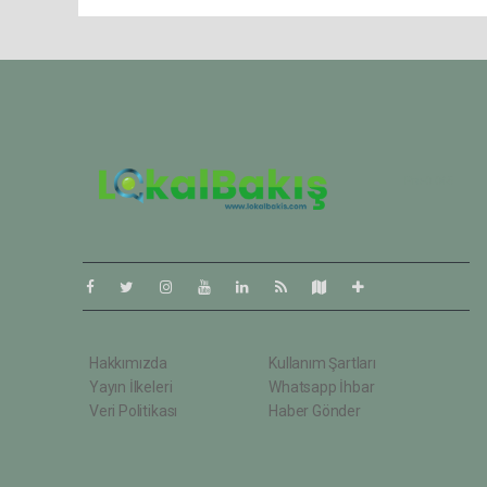
Pro-0.045
Hakkımızda
Kullanım Şartları
Yayın İlkeleri
Whatsapp İhbar
Veri Politikası
Haber Gönder