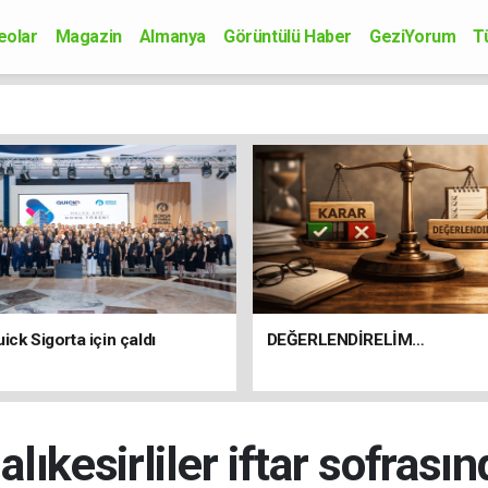
eolar
Magazin
Almanya
Görüntülü Haber
GeziYorum
T
onomi
Siyaset
Sağlık
Spor
Kültür-Sanat
Bilim-Teknoloji
ick Sigorta için çaldı
DEĞERLENDİRELİM…
alıkesirliler iftar sofrası