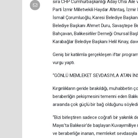
sıra CHP Cumhurbaşkanlığı Aday Ofisi Aile v
Parti İzmir Milletvekili Haydar Altıntaş, İzm
İsmail Çorumluoğlu, Karesi Belediye Başkanı
Belediye Başkanı Ahmet Duru, Savaştepe B
Bahçavan, Balıkesirliler Derneği Onursal Baş
Karabağlar Belediye Başkanı Helil Kınay, davet
Geniş bir katılımla gerçekleşen iftar program
vurgu yaptı.
“GÖNLÜ MEMLEKET SEVDASIYLA ATAN İN
Kırgınlıkların geride bırakıldığı, muhabbetin ç
beraberliğin pekişmesini temenni eden Balıke
arasında çok güçlü bir bağ olduğunu söyledi
“Bizi birleştiren sadece coğrafi bir yakınlık d
Mayıs’ta Balıkesir’de başlayan Kuvayımilliye m
ve beraberliğe inanan, memleket sevdasıyla g