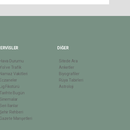
ERVİSLER
DİĞER
Hava Durumu
Sitede Ara
Yol ve Trafik
Anketler
Namaz Vakitleri
Biyografiler
Eczaneler
Rüya Tabirleri
Lig Fikstürü
Astroloji
Tarihte Bugün
Sinemalar
Seri İlanlar
Şehir Rehberi
Gazete Manşetleri