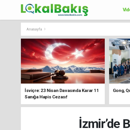
Vid
Ek
Anasayfa
İsviçre: 23 Nisan Davasında Karar 11
Gong, Qu
Sanığa Hapis Cezası!
İzmir’de B