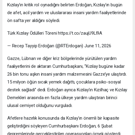
Kızılay’ın kritik rol oynadığını belirten Erdoğan, Kızılay’ın bugün
de afet, acil yardım ve uluslararası insani yardım faaliyetlerinde
ön safta yer aldığını söyledi.
Türk Kızılay Ödülleri Töreni https://t.co/zaujU9Ll9A
— Recep Tayyip Erdoğan (@RTErdogan) June 11, 2026
Gazze, Lübnan ve diğer kriz bölgelerinde yürütülen yardım
faaliyetlerini de aktaran Cumhurbaşkanı, “Kızılay bugüne kadar
26 bin tonu aşkın insani yardım malzemesini Gazze’ye ulaştırdı.
15 milyon öğün sıcak yemek dağıttı, çocuklara psiko-sosyal
destek sağladı” dedi. Erdoğan ayrıca Kızılay’ın Kızılhaç ve Kızılay
Dernekleri arasında en fazla ülkeye yardım ulaştıran birinci
ulusal cemiyet olduğunu vurguladı.
Afetlere hazırlık konusunda da Kızılay’ın önemli bir kapasite
geliştirdiğini söyleyen Cumhurbaşkanı Erdoğan, 6 Şubat
depremlerinde gerçekleştirilen operasyonları örnek gösterdi.