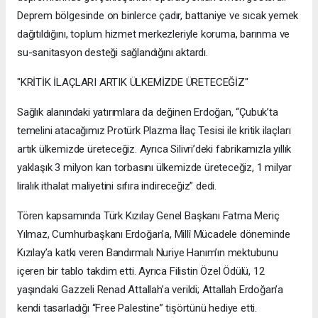
Deprem bölgesinde on binlerce çadır, battaniye ve sıcak yemek
dağıtıldığını, toplum hizmet merkezleriyle koruma, barınma ve
su-sanitasyon desteği sağlandığını aktardı.
"KRİTİK İLAÇLARI ARTIK ÜLKEMİZDE ÜRETECEĞİZ"
Sağlık alanındaki yatırımlara da değinen Erdoğan, “Çubuk’ta
temelini atacağımız Protürk Plazma İlaç Tesisi ile kritik ilaçları
artık ülkemizde üreteceğiz. Ayrıca Silivri’deki fabrikamızla yıllık
yaklaşık 3 milyon kan torbasını ülkemizde üreteceğiz, 1 milyar
liralık ithalat maliyetini sıfıra indireceğiz” dedi.
Tören kapsamında Türk Kızılay Genel Başkanı Fatma Meriç
Yılmaz, Cumhurbaşkanı Erdoğan’a, Millî Mücadele döneminde
Kızılay’a katkı veren Bandırmalı Nuriye Hanım’ın mektubunu
içeren bir tablo takdim etti. Ayrıca Filistin Özel Ödülü, 12
yaşındaki Gazzeli Renad Attallah’a verildi; Attallah Erdoğan’a
kendi tasarladığı “Free Palestine” tişörtünü hediye etti.