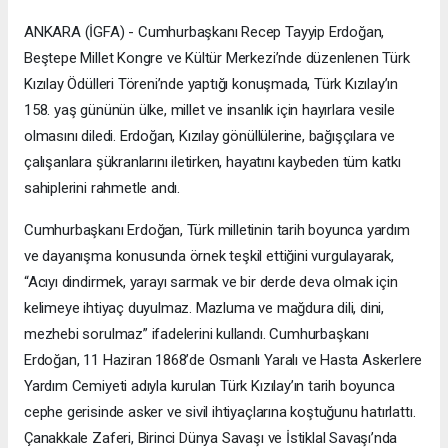
ANKARA (İGFA) - Cumhurbaşkanı Recep Tayyip Erdoğan,
Beştepe Millet Kongre ve Kültür Merkezi’nde düzenlenen Türk
Kızılay Ödülleri Töreni’nde yaptığı konuşmada, Türk Kızılay’ın
158. yaş gününün ülke, millet ve insanlık için hayırlara vesile
olmasını diledi. Erdoğan, Kızılay gönüllülerine, bağışçılara ve
çalışanlara şükranlarını iletirken, hayatını kaybeden tüm katkı
sahiplerini rahmetle andı.
Cumhurbaşkanı Erdoğan, Türk milletinin tarih boyunca yardım
ve dayanışma konusunda örnek teşkil ettiğini vurgulayarak,
“Acıyı dindirmek, yarayı sarmak ve bir derde deva olmak için
kelimeye ihtiyaç duyulmaz. Mazluma ve mağdura dili, dini,
mezhebi sorulmaz” ifadelerini kullandı. Cumhurbaşkanı
Erdoğan, 11 Haziran 1868’de Osmanlı Yaralı ve Hasta Askerlere
Yardım Cemiyeti adıyla kurulan Türk Kızılay’ın tarih boyunca
cephe gerisinde asker ve sivil ihtiyaçlarına koştuğunu hatırlattı.
Çanakkale Zaferi, Birinci Dünya Savaşı ve İstiklal Savaşı’nda