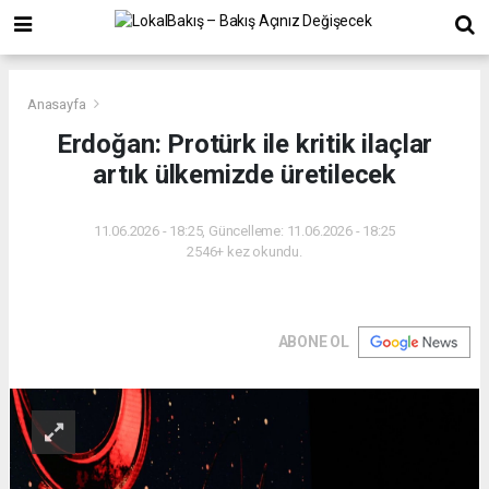
Anasayfa
Erdoğan: Protürk ile kritik ilaçlar
artık ülkemizde üretilecek
11.06.2026 - 18:25, Güncelleme: 11.06.2026 - 18:25
2546+ kez okundu.
ABONE OL