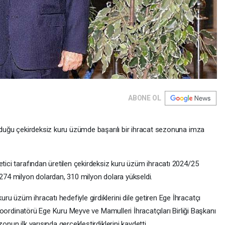
ABONE OL
olduğu çekirdeksiz kuru üzümde başarılı bir ihracat sezonuna imza
etici tarafından üretilen çekirdeksiz kuru üzüm ihracatı 2024/25
 274 milyon dolardan, 310 milyon dolara yükseldi.
u üzüm ihracatı hedefiyle girdiklerini dile getiren Ege İhracatçı
r Koordinatörü Ege Kuru Meyve ve Mamulleri İhracatçıları Birliği Başkanı
onun ilk yarısında gerçekleştirdiklerini kaydetti.