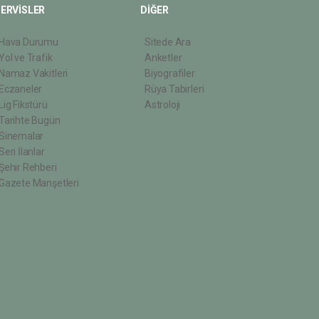
ERVİSLER
DİĞER
Hava Durumu
Sitede Ara
Yol ve Trafik
Anketler
Namaz Vakitleri
Biyografiler
Eczaneler
Rüya Tabirleri
Lig Fikstürü
Astroloji
Tarihte Bugün
Sinemalar
Seri İlanlar
Şehir Rehberi
Gazete Manşetleri