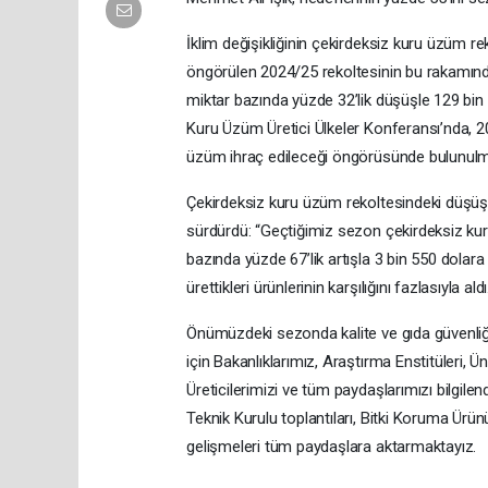
İklim değişikliğinin çekirdeksiz kuru üzüm 
öngörülen 2024/25 rekoltesinin bu rakamında 
miktar bazında yüzde 32’lik düşüşle 129 bin
Kuru Üzüm Üretici Ülkeler Konferansı’nda, 
üzüm ihraç edileceği öngörüsünde bulunulm
Çekirdeksiz kuru üzüm rekoltesindeki düşüşün i
sürdürdü: “Geçtiğimiz sezon çekirdeksiz kuru
bazında yüzde 67’lik artışla 3 bin 550 dolara 
ürettikleri ürünlerinin karşılığını fazlasıyla aldı
Önümüzdeki sezonda kalite ve gıda güvenliği
için Bakanlıklarımız, Araştırma Enstitüleri, Ün
Üreticilerimizi ve tüm paydaşlarımızı bilgi
Teknik Kurulu toplantıları, Bitki Koruma Ürün
gelişmeleri tüm paydaşlara aktarmaktayız.