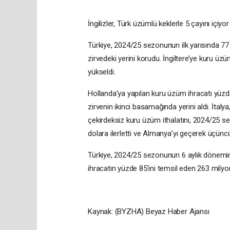
İngilizler, Türk üzümlü keklerle 5 çayını içiyor
Türkiye, 2024/25 sezonunun ilk yarısında 77 
zirvedeki yerini korudu. İngiltere’ye kuru üz
yükseldi.
Hollanda’ya yapılan kuru üzüm ihracatı yüzde
zirvenin ikinci basamağında yerini aldı. İtal
çekirdeksiz kuru üzüm ithalatını, 2024/25 s
dolara ilerletti ve Almanya’yı geçerek üçüncü
Türkiye, 2024/25 sezonunun 6 aylık dönemin
ihracatın yüzde 85’ini temsil eden 263 milyon 
Kaynak: (BYZHA) Beyaz Haber Ajansı