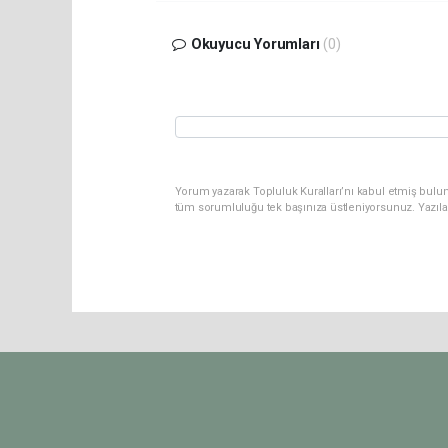
Okuyucu Yorumları
(0)
Yorum yazarak Topluluk Kuralları’nı kabul etmiş bulun
tüm sorumluluğu tek başınıza üstleniyorsunuz. Yazıla