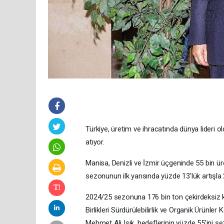
Türkiye, üretim ve ihracatında dünya lideri 
atıyor.
Manisa, Denizli ve İzmir üçgeninde 55 bin ür
sezonunun ilk yarısında yüzde 13’lük artışla
2024/25 sezonuna 176 bin ton çekirdeksiz kur
Birlikleri Sürdürülebilirlik ve Organik Ürünle
Mehmet Ali Işık, hedeflerinin yüzde 55’ini sez