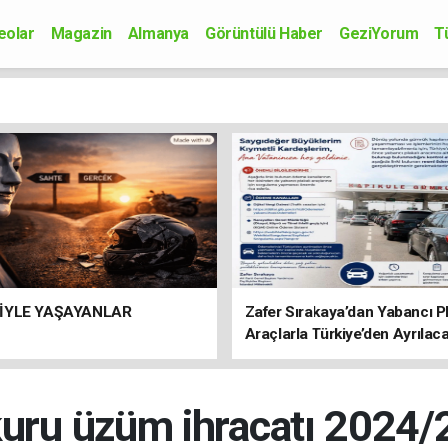
eolar
Magazin
Almanya
Görüntülü Haber
GeziYorum
T
onomi
Siyaset
Sağlık
Spor
Kültür-Sanat
Bilim-Teknoloji
İYLE YAŞAYANLAR
Zafer Sırakaya’dan Yabancı Pl
Araçlarla Türkiye’den Ayrılac
Vatandaşlara Önemli Uyarı
kuru üzüm ihracatı 2024