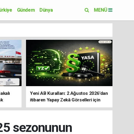
ürkiye
Gündem
Dünya
MENÜ
Yaşam
Eğitim
akalı
Yeni AB Kuralları: 2 Ağustos 2026’dan
ak
itibaren Yapay Zekâ Görselleri için
Etiket Zorunluluğu
/25 sezonunun