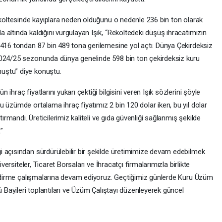
rekoltesinde kayıplara neden olduğunu o nedenle 236 bin ton olarak
altında kaldığını vurgulayan Işık, “Rekoltedeki düşüş ihracatımızın
 416 tondan 87 bin 489 tona gerilemesine yol açtı. Dünya Çekirdeksiz
2024/25 sezonunda dünya genelinde 598 bin ton çekirdeksiz kuru
uştu” diye konuştu.
hraç fiyatlarını yukarı çektiği bilgisini veren Işık sözlerini şöyle
 üzümde ortalama ihraç fiyatımız 2 bin 120 dolar iken, bu yıl dolar
tırmandı. Üreticilerimiz kaliteli ve gıda güvenliği sağlanmış şekilde
.”
 açısından sürdürülebilir bir şekilde üretimimize devam edebilmek
iversiteler, Ticaret Borsaları ve İhracatçı firmalarımızla birlikte
lendirme çalışmalarına devam ediyoruz. Geçtiğimiz günlerde Kuru Üzüm
ü Bayileri toplantıları ve Üzüm Çalıştayı düzenleyerek güncel