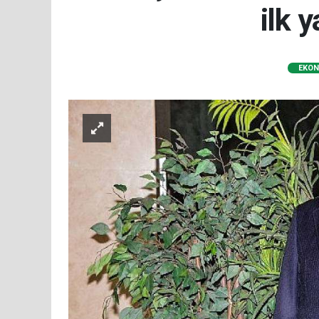
ilk 
EKON