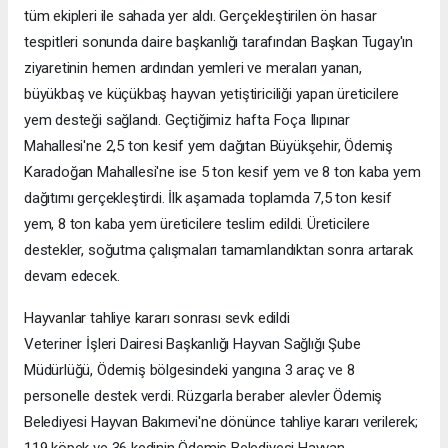
tüm ekipleri ile sahada yer aldı. Gerçekleştirilen ön hasar
tespitleri sonunda daire başkanlığı tarafından Başkan Tugay'ın
ziyaretinin hemen ardından yemleri ve meraları yanan,
büyükbaş ve küçükbaş hayvan yetiştiriciliği yapan üreticilere
yem desteği sağlandı. Geçtiğimiz hafta Foça Ilıpınar
Mahallesi'ne 2,5 ton kesif yem dağıtan Büyükşehir, Ödemiş
Karadoğan Mahallesi'ne ise 5 ton kesif yem ve 8 ton kaba yem
dağıtımı gerçekleştirdi. İlk aşamada toplamda 7,5 ton kesif
yem, 8 ton kaba yem üreticilere teslim edildi. Üreticilere
destekler, soğutma çalışmaları tamamlandıktan sonra artarak
devam edecek.
Hayvanlar tahliye kararı sonrası sevk edildi
Veteriner İşleri Dairesi Başkanlığı Hayvan Sağlığı Şube
Müdürlüğü, Ödemiş bölgesindeki yangına 3 araç ve 8
personelle destek verdi. Rüzgarla beraber alevler Ödemiş
Belediyesi Hayvan Bakımevi'ne dönünce tahliye kararı verilerek;