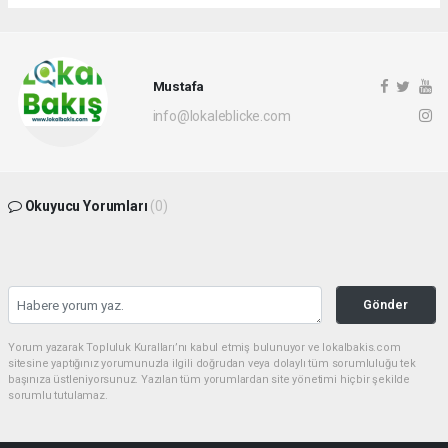
Mustafa
info@lokaleblicke.com
Okuyucu Yorumları
(0)
Gönder
Yorum yazarak Topluluk Kuralları’nı kabul etmiş bulunuyor ve lokalbakis.com
sitesine yaptığınız yorumunuzla ilgili doğrudan veya dolaylı tüm sorumluluğu tek
başınıza üstleniyorsunuz. Yazılan tüm yorumlardan site yönetimi hiçbir şekilde
sorumlu tutulamaz.