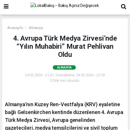
Anasayfa
Almanya
4. Avrupa Türk Medya Zirvesi’nde
“Yılın Muhabiri” Murat Pehlivan
Oldu
ALMANYA
24.02.2026 - 21:47, Güncelleme: 24.02.2026 - 22:33
1294+ kez okundu.
Almanya’nın Kuzey Ren-Vestfalya (KRV) eyaletine
bağlı Gelsenkirchen kentinde düzenlenen 4. Avrupa
Türk Medya Zirvesi, Avrupa genelinden
gazetecileri, medya temsilcilerini ve sivil toplum